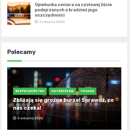
Opiekunka seniora na czołowej liście
podejrzanych o kradzież jego
oszczędności
6 sierpnia 2026
Polecamy
BEZPIECZEŃSTWO
OSTRZEŻENIA
POGODA
Zbliżają się groźne burze! Sprawdź, co
nas czeka!
6 sierpnia 2026