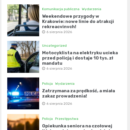
Komunikacja publiczna
Wydarzenia
Weekendowe przygody w
Krakowie: nowe linie do atrakcji
rekreacyjnych!
6 sierpnia 2026
Uncategorized
Motocyklista na elektryku ucieka
przed policją i dostaje 10 tys. zł
mandatu
6 sierpnia 2026
Policja
Wydarzenia
Zatrzymana za prędkość, a miała
zakaz prowadzenia!
6 sierpnia 2026
Policja
Przestępstwa
Opiekunka seniora na czołowej