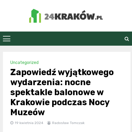
Skip
to
content
24Kraków.pl
Uncategorized
Zapowiedź wyjątkowego
wydarzenia: nocne
spektakle balonowe w
Krakowie podczas Nocy
Muzeów
19 kwietnia 2024
Radosław Tomczak