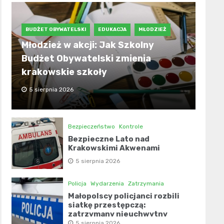
BUDŻET OBYWATELSKI
EDUKACJA
MŁODZIEŻ
Młodzież w akcji: Jak Szkolny
Budżet Obywatelski zmienia
krakowskie szkoły
5 sierpnia 2026
Bezpieczeństwo
Kontrole
Bezpieczne Lato nad
Krakowskimi Akwenami
5 sierpnia 2026
Policja
Wydarzenia
Zatrzymania
Małopolscy policjanci rozbili
siatkę przestępczą:
zatrzymany nieuchwytny
narkotykowiec!
5 sierpnia 2026