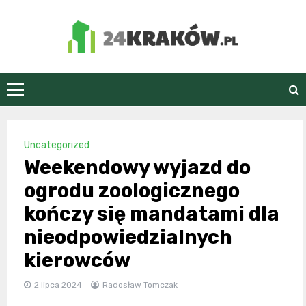
Skip
to
content
24Kraków.pl
Uncategorized
Weekendowy wyjazd do
ogrodu zoologicznego
kończy się mandatami dla
nieodpowiedzialnych
kierowców
2 lipca 2024
Radosław Tomczak