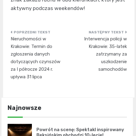
aktywny podczas weekendów!
Nawigacja
Nieruchomości w
Interwencja policji w
wpisu
Krakowie: Termin do
Krakowie: 35-latek
zgłoszenia danych
zatrzymany za
dotyczących czynszów
uszkodzenie
za I półrocze 2024 r.
samochodów
upływa 31 lipca
Najnowsze
Powrót na scenę: Spektakl inspirowany
Beksińskim obchodzi 10-lecie!