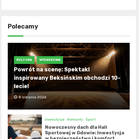
Polecamy
KULTURA
WYDARZENIA
Powrót na scenę: Spektakl
inspirowany Beksińskim obchodzi 10-
lecie!
8 sierpnia 2026
Inwestycje
Remonty
Sport
Nowoczesny dach dla Hali
Sportowej w Gdowie: Inwestycja
w bezpieczeństwo i komfort