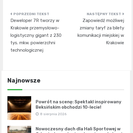
Nawigacja
Deweloper 7R tworzy w
Zapowiedź możliwej
wpisu
Krakowie przemysłowo-
zmiany taryf za bilety
logistyczny gigant z 230
komunikacji miejskiej w
tys. mkw. powierzchni
Krakowie
technologicznej
Najnowsze
Powrót na scenę: Spektakl inspirowany
Beksińskim obchodzi 10-lecie!
8 sierpnia 2026
Nowoczesny dach dla Hali Sportowej w