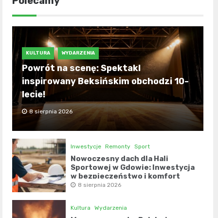
Polecamy
KULTURA
WYDARZENIA
Powrót na scenę: Spektakl
inspirowany Beksińskim obchodzi 10-
lecie!
8 sierpnia 2026
Inwestycje
Remonty
Sport
Nowoczesny dach dla Hali
Sportowej w Gdowie: Inwestycja
w bezpieczeństwo i komfort
8 sierpnia 2026
Kultura
Wydarzenia