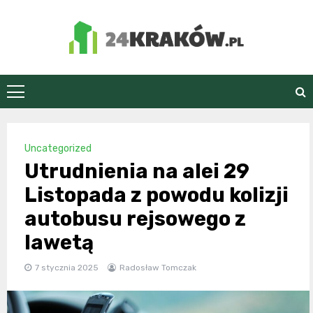
Skip
to
content
24Kraków.pl
Uncategorized
Utrudnienia na alei 29
Listopada z powodu kolizji
autobusu rejsowego z
lawetą
7 stycznia 2025
Radosław Tomczak