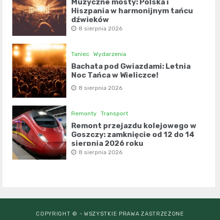
Muzyczne mosty: Polska i
Hiszpania w harmonijnym tańcu
dźwięków
8 sierpnia 2026
Taniec
Wydarzenia
Bachata pod Gwiazdami: Letnia
Noc Tańca w Wieliczce!
8 sierpnia 2026
Remonty
Transport
Remont przejazdu kolejowego w
Goszczy: zamknięcie od 12 do 14
sierpnia 2026 roku
8 sierpnia 2026
COPYRIGHT © - WSZYSTKIE PRAWA ZASTRZEŻONE