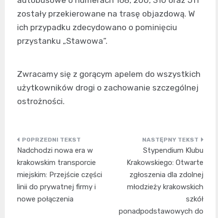
autobusowe o numerach 168, 200, 310 oraz 511
zostały przekierowane na trasę objazdową. W
ich przypadku zdecydowano o pominięciu
przystanku „Stawowa”.
Zwracamy się z gorącym apelem do wszystkich
użytkowników drogi o zachowanie szczególnej
ostrożności.
Nawigacja
Nadchodzi nowa era w
Stypendium Klubu
wpisu
krakowskim transporcie
Krakowskiego: Otwarte
miejskim: Przejście części
zgłoszenia dla zdolnej
linii do prywatnej firmy i
młodzieży krakowskich
nowe połączenia
szkół
ponadpodstawowych do