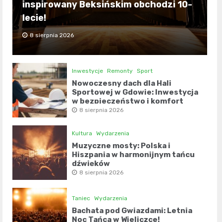
inspirowany Beksińskim obchodzi 10-
lecie!
8 sierpnia 2026
Inwestycje
Remonty
Sport
Nowoczesny dach dla Hali
Sportowej w Gdowie: Inwestycja
w bezpieczeństwo i komfort
8 sierpnia 2026
Kultura
Wydarzenia
Muzyczne mosty: Polska i
Hiszpania w harmonijnym tańcu
dźwięków
8 sierpnia 2026
Taniec
Wydarzenia
Bachata pod Gwiazdami: Letnia
Noc Tańca w Wieliczce!