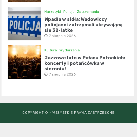
Narkotyki
Policja
Zatrzymania
Wpadła w sidła: Wadowiccy
policjanci zatrzymali ukrywającą
się 32-latkę
7 sierpnia 2026
Kultura
Wydarzenia
Jazzowe lato w Pałacu Potockich:
koncerty i potańcówka w
sierpniu!
7 sierpnia 2026
COPYRIGHT © - WSZYSTKIE PRAWA ZASTRZEŻONE