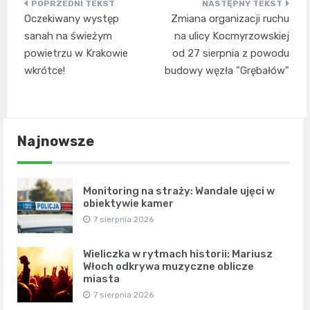
Nawigacja
Oczekiwany występ
Zmiana organizacji ruchu
wpisu
sanah na świeżym
na ulicy Kocmyrzowskiej
powietrzu w Krakowie
od 27 sierpnia z powodu
wkrótce!
budowy węzła "Grębałów"
Najnowsze
Monitoring na straży: Wandale ujęci w
obiektywie kamer
7 sierpnia 2026
Wieliczka w rytmach historii: Mariusz
Włoch odkrywa muzyczne oblicze
miasta
7 sierpnia 2026