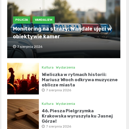
POLICJA
VANDALIZM
Monitoring na straży: Wandale ujęci w
obiektywie kamer
7 sierpnia 2026
Kultura
Wydarzenia
Wieliczka w rytmach historii:
Mariusz Włoch odkrywa muzyczne
oblicze miasta
7 sierpnia 2026
Kultura
Wydarzenia
46. Piesza Pielgrzymka
Krakowska wyruszyła ku Jasnej
Górze!
7 sierpnia 2026