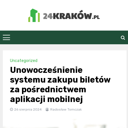
Skip
to
content
24Kraków.pl
Uncategorized
Unowocześnienie
systemu zakupu biletów
za pośrednictwem
aplikacji mobilnej
26 sierpnia 2024
Radosław Tomczak