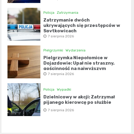
Policja
Zatrzymania
Zatrzymanie dwóch
ukrywających się przestępców w
Spytkowicach
7 sierpnia 2026
Pielgrzymki
Wydarzenia
Pielgrzymka Niepołomice w
Dojazdowie: Upał nie straszny,
gościnność na najwyższym
poziomie
7 sierpnia 2026
Policja
Wypadki
Dzielnicowy w akcji: Zatrzymał
pijanego kierowcę po służbie
7 sierpnia 2026