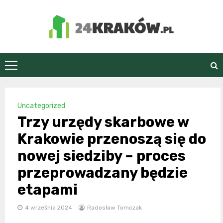
Skip
to
content
24Kraków.pl
Uncategorized
Trzy urzędy skarbowe w
Krakowie przenoszą się do
nowej siedziby – proces
przeprowadzany będzie
etapami
4 września 2024
Radosław Tomczak