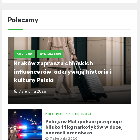
Polecamy
KULTURA
WYDARZENIA
Kraków zaprasza chińskich
influencerów: odkrywają historię i
kulturę Polski
7 sierpnia 2026
Narkotyki
Przestępczość
Policja w Małopolsce przejmuje
blisko 11 kg narkotyków w dużej
operacji przeciwko
przestępczości narkotykowej
7 sierpnia 2026