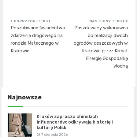
Nawigacja
Poszukiwane świadectwa
Poszukiwany wykonawca
wpisu
zdarzenia drogowego na
do realizacji dwóch
rondzie Matecznego w
ogrodów deszczowych w
Krakowie
Krakowie przez Klimat
Energię Gospodarkę
Wodną
Najnowsze
Kraków zaprasza chińskich
influencerów: odkrywają historię i
kulturę Polski
7 sierpnia 2026