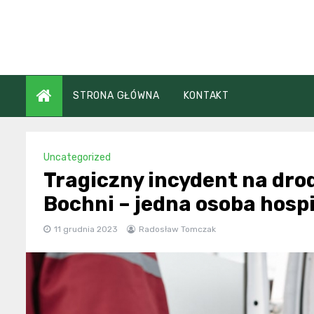
Skip
to
content
STRONA GŁÓWNA
KONTAKT
Uncategorized
Tragiczny incydent na drod
Bochni – jedna osoba hosp
11 grudnia 2023
Radosław Tomczak