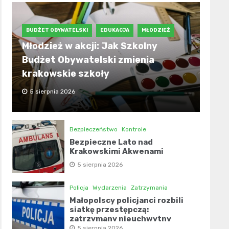
BUDŻET OBYWATELSKI
EDUKACJA
MŁODZIEŻ
Młodzież w akcji: Jak Szkolny
Budżet Obywatelski zmienia
krakowskie szkoły
5 sierpnia 2026
Bezpieczeństwo
Kontrole
Bezpieczne Lato nad
Krakowskimi Akwenami
5 sierpnia 2026
Policja
Wydarzenia
Zatrzymania
Małopolscy policjanci rozbili
siatkę przestępczą:
zatrzymany nieuchwytny
narkotykowiec!
5 sierpnia 2026