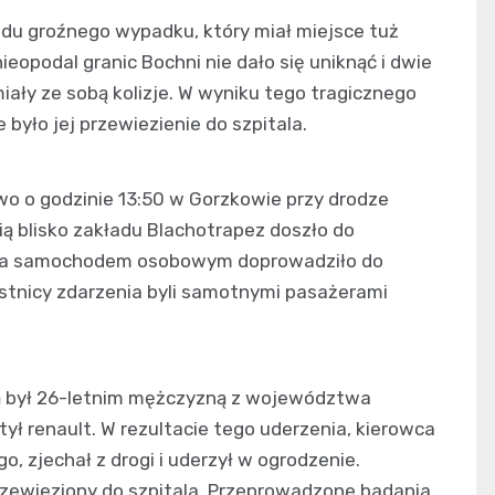
odu groźnego wypadku, który miał miejsce tuż
ieopodal granic Bochni nie dało się uniknąć i dwie
ały ze sobą kolizje. W wyniku tego tragicznego
 było jej przewiezienie do szpitala.
o o godzinie 13:50 w Gorzkowie przy drodze
nią blisko zakładu Blachotrapez doszło do
wką a samochodem osobowym doprowadziło do
estnicy zdarzenia byli samotnymi pasażerami
ką był 26-letnim mężczyzną z województwa
ył renault. W rezultacie tego uderzenia, kierowca
o, zjechał z drogi i uderzył w ogrodzenie.
zewieziony do szpitala. Przeprowadzone badania