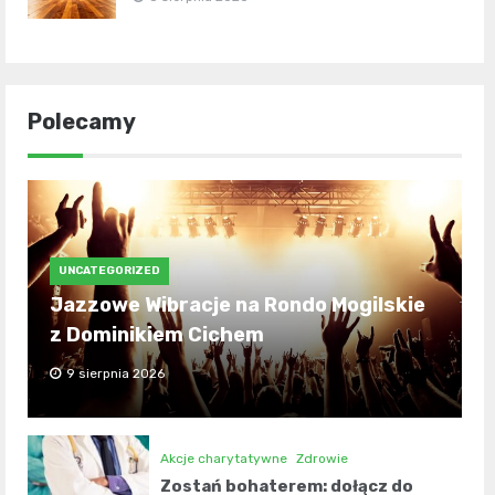
Polecamy
UNCATEGORIZED
Jazzowe Wibracje na Rondo Mogilskie
z Dominikiem Cichem
9 sierpnia 2026
Akcje charytatywne
Zdrowie
Zostań bohaterem: dołącz do