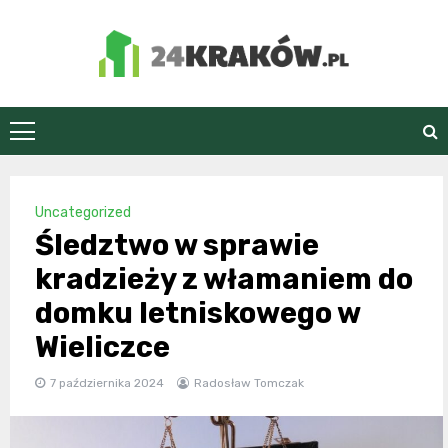
Skip
to
content
24Kraków.pl
Uncategorized
Śledztwo w sprawie
kradzieży z włamaniem do
domku letniskowego w
Wieliczce
7 października 2024
Radosław Tomczak