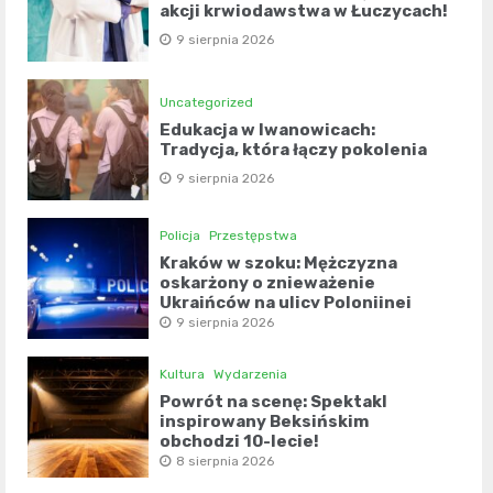
akcji krwiodawstwa w Łuczycach!
9 sierpnia 2026
Uncategorized
Edukacja w Iwanowicach:
Tradycja, która łączy pokolenia
9 sierpnia 2026
Policja
Przestępstwa
Kraków w szoku: Mężczyzna
oskarżony o znieważenie
Ukraińców na ulicy Polonijnej
9 sierpnia 2026
Kultura
Wydarzenia
Powrót na scenę: Spektakl
inspirowany Beksińskim
obchodzi 10-lecie!
8 sierpnia 2026