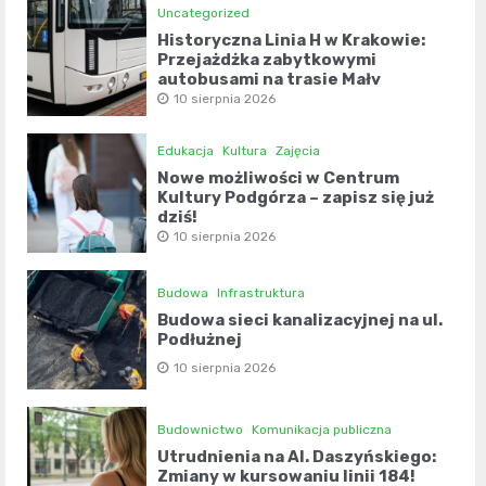
Uncategorized
Historyczna Linia H w Krakowie:
Przejażdżka zabytkowymi
autobusami na trasie Mały
Płaszów – Cmentarz Olszanica
10 sierpnia 2026
Edukacja
Kultura
Zajęcia
Nowe możliwości w Centrum
Kultury Podgórza – zapisz się już
dziś!
10 sierpnia 2026
Budowa
Infrastruktura
Budowa sieci kanalizacyjnej na ul.
Podłużnej
10 sierpnia 2026
Budownictwo
Komunikacja publiczna
Utrudnienia na Al. Daszyńskiego:
Zmiany w kursowaniu linii 184!