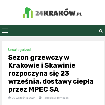
Skip
to
content
24Kraków.pl
Uncategorized
Sezon grzewczy w
Krakowie i Skawinie
rozpoczyna się 23
września, dostawy ciepła
przez MPEC SA
20 września 2024
Radosław Tomczak