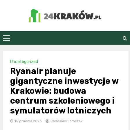
Skip
to
content
24Kraków.pl
Uncategorized
Ryanair planuje
gigantyczne inwestycje w
Krakowie: budowa
centrum szkoleniowego i
symulatorów lotniczych
15 grudnia 2023
Radosław Tomczak