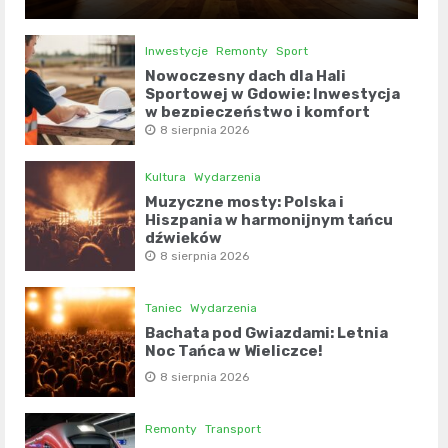
Inwestycje
Remonty
Sport
Nowoczesny dach dla Hali
Sportowej w Gdowie: Inwestycja
w bezpieczeństwo i komfort
8 sierpnia 2026
Kultura
Wydarzenia
Muzyczne mosty: Polska i
Hiszpania w harmonijnym tańcu
dźwięków
8 sierpnia 2026
Taniec
Wydarzenia
Bachata pod Gwiazdami: Letnia
Noc Tańca w Wieliczce!
8 sierpnia 2026
Remonty
Transport