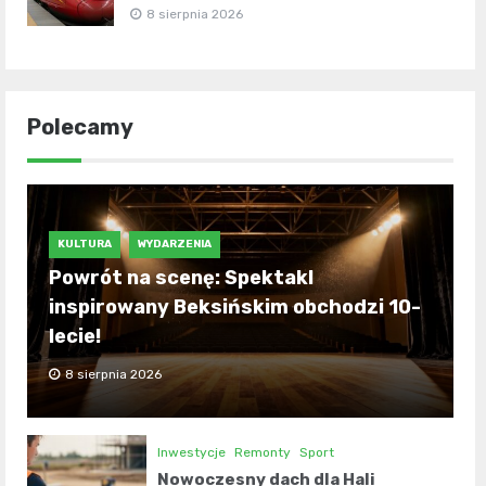
8 sierpnia 2026
Polecamy
KULTURA
WYDARZENIA
Powrót na scenę: Spektakl
inspirowany Beksińskim obchodzi 10-
lecie!
8 sierpnia 2026
Inwestycje
Remonty
Sport
Nowoczesny dach dla Hali