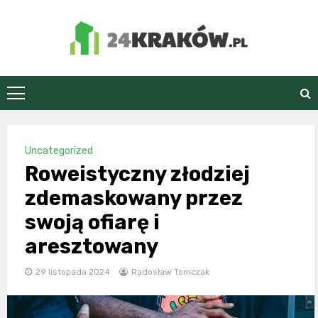
Skip
to
content
24Kraków.pl
Uncategorized
Roweistyczny złodziej
zdemaskowany przez
swoją ofiarę i
aresztowany
29 listopada 2024
Radosław Tomczak