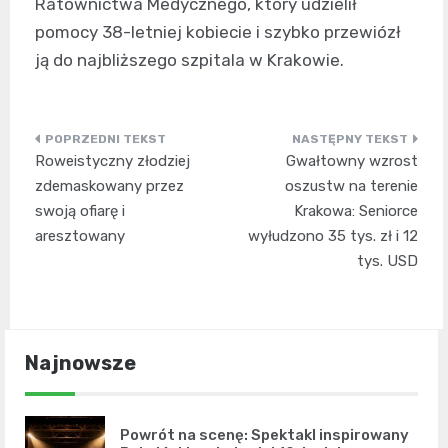
Ratownictwa Medycznego, który udzielił
pomocy 38-letniej kobiecie i szybko przewiózł
ją do najbliższego szpitala w Krakowie.
Nawigacja
Roweistyczny złodziej
Gwałtowny wzrost
wpisu
zdemaskowany przez
oszustw na terenie
swoją ofiarę i
Krakowa: Seniorce
aresztowany
wyłudzono 35 tys. zł i 12
tys. USD
Najnowsze
Powrót na scenę: Spektakl inspirowany