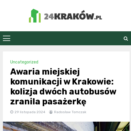
Skip
to
content
24Kraków.pl
Uncategorized
Awaria miejskiej
komunikacji w Krakowie:
kolizja dwóch autobusów
zranila pasażerkę
29 listopada 2024
Radosław Tomczak