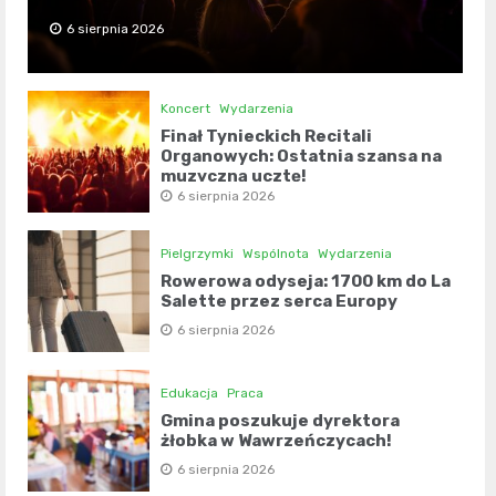
6 sierpnia 2026
Koncert
Wydarzenia
Finał Tynieckich Recitali
Organowych: Ostatnia szansa na
muzyczną ucztę!
6 sierpnia 2026
Pielgrzymki
Wspólnota
Wydarzenia
Rowerowa odyseja: 1700 km do La
Salette przez serca Europy
6 sierpnia 2026
Edukacja
Praca
Gmina poszukuje dyrektora
żłobka w Wawrzeńczycach!
6 sierpnia 2026