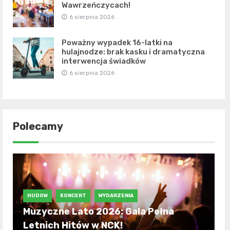
Wawrzeńczycach!
6 sierpnia 2026
Poważny wypadek 16-latki na
hulajnodze: brak kasku i dramatyczna
interwencja świadków
6 sierpnia 2026
Polecamy
HUDOW
KONCERT
WYDARZENIA
Muzyczne Lato 2026: Gala Pełna
Letnich Hitów w NCK!