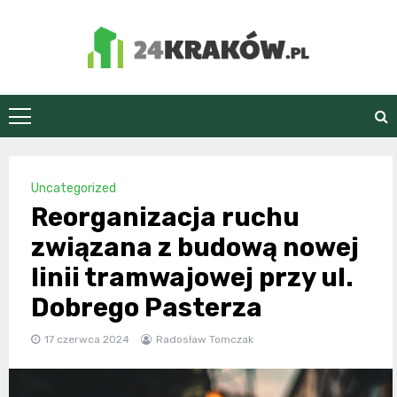
Skip
to
content
24Kraków.pl
Uncategorized
Reorganizacja ruchu
związana z budową nowej
linii tramwajowej przy ul.
Dobrego Pasterza
17 czerwca 2024
Radosław Tomczak