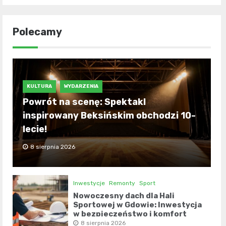
Polecamy
KULTURA
WYDARZENIA
Powrót na scenę: Spektakl
inspirowany Beksińskim obchodzi 10-
lecie!
8 sierpnia 2026
Inwestycje
Remonty
Sport
Nowoczesny dach dla Hali
Sportowej w Gdowie: Inwestycja
w bezpieczeństwo i komfort
8 sierpnia 2026