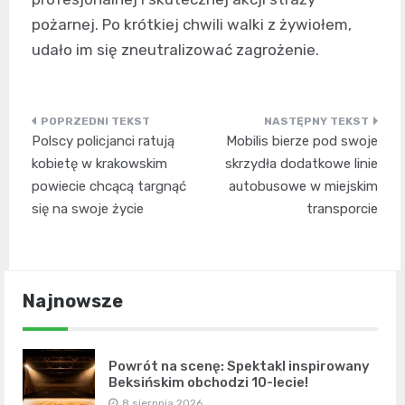
pożarnej. Po krótkiej chwili walki z żywiołem,
udało im się zneutralizować zagrożenie.
Nawigacja
Polscy policjanci ratują
Mobilis bierze pod swoje
wpisu
kobietę w krakowskim
skrzydła dodatkowe linie
powiecie chcącą targnąć
autobusowe w miejskim
się na swoje życie
transporcie
Najnowsze
Powrót na scenę: Spektakl inspirowany
Beksińskim obchodzi 10-lecie!
8 sierpnia 2026