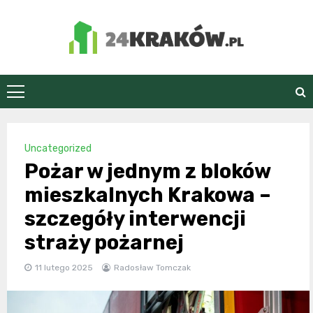
Skip
to
content
24Kraków.pl
Uncategorized
Pożar w jednym z bloków
mieszkalnych Krakowa –
szczegóły interwencji
straży pożarnej
11 lutego 2025
Radosław Tomczak