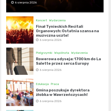
6 sierpnia 2026
Koncert
Wydarzenia
Finał Tynieckich Recitali
Organowych: Ostatnia szansa na
muzyczną ucztę!
6 sierpnia 2026
Pielgrzymki
Wspólnota
Wydarzenia
Rowerowa odyseja: 1700 km do La
Salette przez serca Europy
6 sierpnia 2026
Edukacja
Praca
Gmina poszukuje dyrektora
żłobka w Wawrzeńczycach!
6 sierpnia 2026