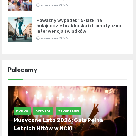
6 sierpnia 2026
Poważny wypadek 16-latki na
hulajnodze: brak kasku i dramatyczna
interwencja świadków
6 sierpnia 2026
Polecamy
HUDOW
KONCERT
WYDARZENIA
Muzyczne Lato 2026: Gala Pełna
Letnich Hitów w NCK!