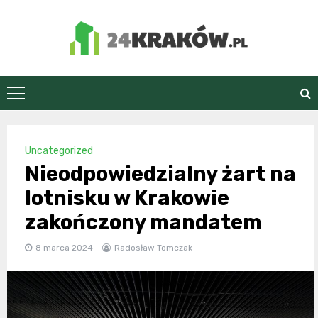
Skip
to
content
24Kraków.pl
Uncategorized
Nieodpowiedzialny żart na
lotnisku w Krakowie
zakończony mandatem
8 marca 2024
Radosław Tomczak