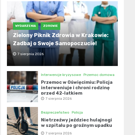
WYDARZENIA
ZDROWIE
Zielony Piknik Zdrowia w Krakowie:
Zadbaj o Swoje Samopoczucie!
7 sierpnia 2026
Interwencje kryzysowe
Przemoc domowa
Przemoc w Oświęcimiu: Policja
interweniuje i chroni rodzinę
przed 42-latkiem
7 sierpnia 2026
Bezpieczeństwo
Policja
Nietrzeźwy jeździec hulajnogi
w szpitalu po groźnym upadku
7 sierpnia 2026