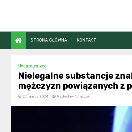
Skip
to
content
STRONA GŁÓWNA
KONTAKT
Uncategorized
Nielegalne substancje zn
mężczyzn powiązanych z p
22 marca 2024
Radosław Tomczak