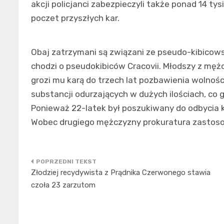
akcji policjanci zabezpieczyli także ponad 14 ty
poczet przyszłych kar.
Obaj zatrzymani są związani ze pseudo-kibicows
chodzi o pseudokibiców Cracovii. Młodszy z męż
grozi mu karą do trzech lat pozbawienia wolnoś
substancji odurzających w dużych ilościach, co g
Ponieważ 22-latek był poszukiwany do odbycia k
Wobec drugiego mężczyzny prokuratura zastosow
Nawigacja
Złodziej recydywista z Prądnika Czerwonego stawia
wpisu
czoła 23 zarzutom