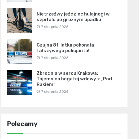
Nietrzeźwy jeździec hulajnogi w
szpitalu po groźnym upadku
7 sierpnia 2026
Czujna 81-latka pokonała
fałszywego policjanta!
7 sierpnia 2026
Zbrodnia w sercu Krakowa:
Tajemnica bogatej wdowy z „Pod
Rakiem”
7 sierpnia 2026
Polecamy