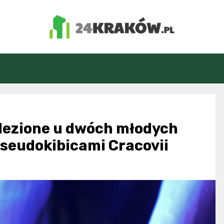
24Kraków.pl
alezione u dwóch młodych
seudokibicami Cracovii