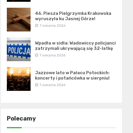
46. Piesza Pielgrzymka Krakowska
wyruszyła ku Jasnej Górze!
7 sierpnia 2026
Wpadła w sidła: Wadowiccy policjanci
zatrzymali ukrywającą się 32-latkę
7 sierpnia 2026
Jazzowe lato w Pałacu Potockich:
koncerty i potańcówka w sierpniu!
7 sierpnia 2026
Polecamy