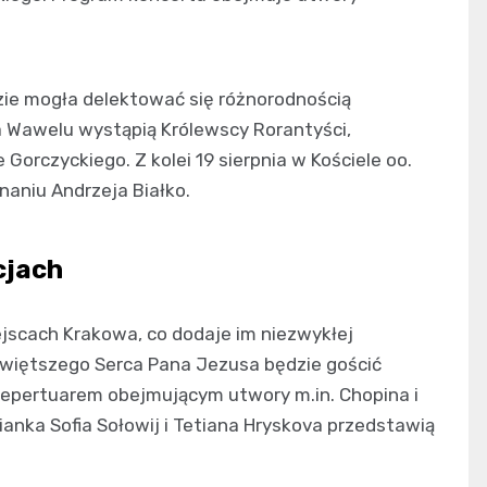
dzie mogła delektować się różnorodnością
a Wawelu wystąpią Królewscy Rorantyści,
Gorczyckiego. Z kolei 19 sierpnia w Kościele oo.
aniu Andrzeja Białko.
cjach
jscach Krakowa, co dodaje im niezwykłej
jświętszego Serca Pana Jezusa będzie gościć
repertuarem obejmującym utwory m.in. Chopina i
orianka Sofia Sołowij i Tetiana Hryskova przedstawią