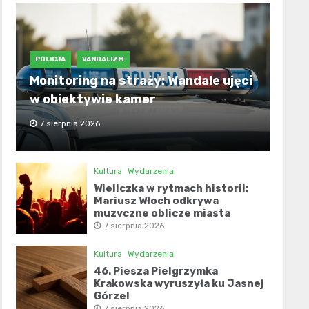
POLICJA
VANDALIZM
Monitoring na straży: Wandale ujęci
w obiektywie kamer
7 sierpnia 2026
Kultura
Wydarzenia
Wieliczka w rytmach historii:
Mariusz Włoch odkrywa
muzyczne oblicze miasta
7 sierpnia 2026
Kultura
Wydarzenia
46. Piesza Pielgrzymka
Krakowska wyruszyła ku Jasnej
Górze!
7 sierpnia 2026