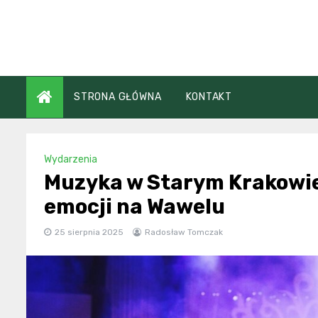
Skip
to
content
STRONA GŁÓWNA
KONTAKT
Wydarzenia
Muzyka w Starym Krakowie
emocji na Wawelu
25 sierpnia 2025
Radosław Tomczak