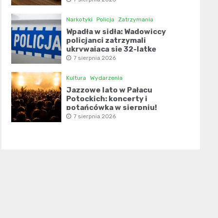
Narkotyki
Policja
Zatrzymania
Wpadła w sidła: Wadowiccy
policjanci zatrzymali
ukrywającą się 32-latkę
7 sierpnia 2026
Kultura
Wydarzenia
Jazzowe lato w Pałacu
Potockich: koncerty i
potańcówka w sierpniu!
7 sierpnia 2026