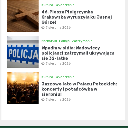
Kultura
Wydarzenia
46. Piesza Pielgrzymka
Krakowska wyruszyła ku Jasnej
Górze!
7 sierpnia 2026
Narkotyki
Policja
Zatrzymania
Wpadła w sidła: Wadowiccy
policjanci zatrzymali ukrywającą
się 32-latkę
7 sierpnia 2026
Kultura
Wydarzenia
Jazzowe lato w Pałacu Potockich:
koncerty i potańcówka w
sierpniu!
7 sierpnia 2026