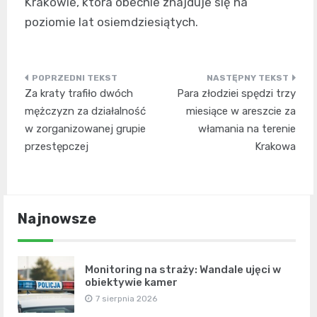
Krakowie, która obecnie znajduje się na
poziomie lat osiemdziesiątych.
Nawigacja
Za kraty trafiło dwóch
Para złodziei spędzi trzy
wpisu
mężczyzn za działalność
miesiące w areszcie za
w zorganizowanej grupie
włamania na terenie
przestępczej
Krakowa
Najnowsze
Monitoring na straży: Wandale ujęci w
obiektywie kamer
7 sierpnia 2026