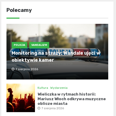
Polecamy
POLICJA
VANDALIZM
Monitoring na straży: Wandale ujęci w
obiektywie kamer
7 sierpnia 2026
Kultura
Wydarzenia
Wieliczka w rytmach historii:
Mariusz Włoch odkrywa muzyczne
oblicze miasta
7 sierpnia 2026