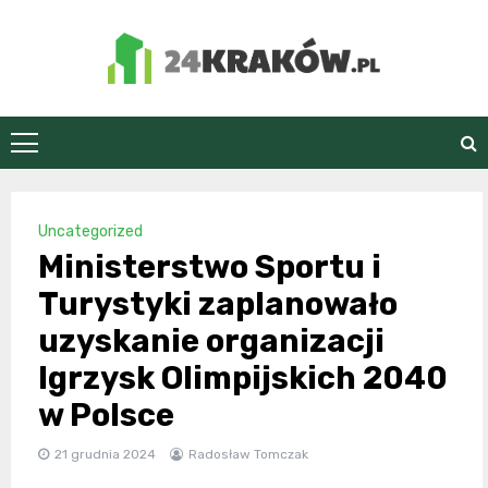
Skip
to
content
24Kraków.pl
Uncategorized
Ministerstwo Sportu i
Turystyki zaplanowało
uzyskanie organizacji
Igrzysk Olimpijskich 2040
w Polsce
21 grudnia 2024
Radosław Tomczak