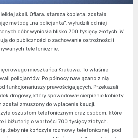
kiej skali. Ofiara, starsza kobieta, została
c metodę „na policjanta”, wyłudzili od niej
onych dóbr wyniosła blisko 700 tysięcy złotych. W
ują do publiczności o zachowanie ostrożności i
ywanych telefonicznie.
mięci owego mieszkańca Krakowa. To właśnie
ali policjantów. Po północy nawiązano z nią
od funkcjonariuszy prawościgających. Przekazali
adek drogowy, który spowodował cierpienie kobiety
n został zmuszony do wpłacenia kaucji.
rzyła oszustom telefonicznym oraz osobom, które
e i biżuterię o wartości 700 tysięcy złotych.
tę, żeby nie kończyła rozmowy telefonicznej, pod