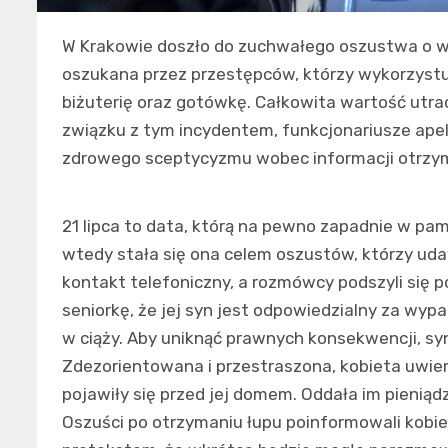
W Krakowie doszło do zuchwałego oszustwa o wiel
oszukana przez przestępców, którzy wykorzystują
biżuterię oraz gotówkę. Całkowita wartość utrac
związku z tym incydentem, funkcjonariusze apel
zdrowego sceptycyzmu wobec informacji otrzym
21 lipca to data, którą na pewno zapadnie w pa
wtedy stała się ona celem oszustów, którzy udaw
kontakt telefoniczny, a rozmówcy podszyli się p
seniorkę, że jej syn jest odpowiedzialny za wyp
w ciąży. Aby uniknąć prawnych konsekwencji, sy
Zdezorientowana i przestraszona, kobieta uwie
pojawiły się przed jej domem. Oddała im pieniądz
Oszuści po otrzymaniu łupu poinformowali kobie