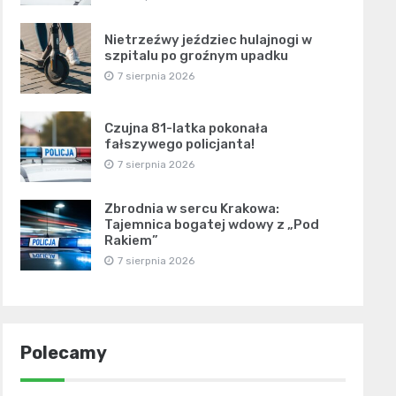
Nietrzeźwy jeździec hulajnogi w
szpitalu po groźnym upadku
7 sierpnia 2026
Czujna 81-latka pokonała
fałszywego policjanta!
7 sierpnia 2026
Zbrodnia w sercu Krakowa:
Tajemnica bogatej wdowy z „Pod
Rakiem”
7 sierpnia 2026
Polecamy