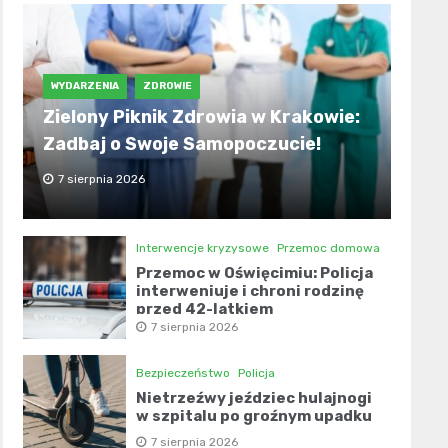
WYDARZENIA
ZDROWIE
Zielony Piknik Zdrowia w Krakowie:
Zadbaj o Swoje Samopoczucie!
7 sierpnia 2026
Interwencje kryzysowe
Przemoc domowa
Przemoc w Oświęcimiu: Policja
interweniuje i chroni rodzinę
przed 42-latkiem
7 sierpnia 2026
Bezpieczeństwo
Policja
Nietrzeźwy jeździec hulajnogi
w szpitalu po groźnym upadku
7 sierpnia 2026