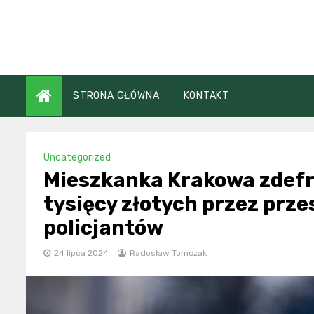
Skip
to
content
STRONA GŁÓWNA
KONTAKT
Uncategorized
Mieszkanka Krakowa zdef
tysięcy złotych przez prz
policjantów
24 lipca 2024
Radosław Tomczak