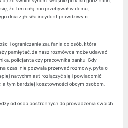
ać ze swoim synem. Właśnie po kilku godzinach,
 się, że ten całą noc przebywał w domu,
ego dnia zgłosiła incydent prawdziwym
ci i ograniczenie zaufania do osób, które
leży pamiętać, że nasz rozmówca może udawać
nika, policjanta czy pracownika banku. Gdy
na czas, nie pozwala przerwać rozmowy, pyta o
lepiej natychmiast rozłączyć się i powiadomić
zy, a tym bardziej kosztowności obcym osobom.
niędzy od osób postronnych do prowadzenia swoich