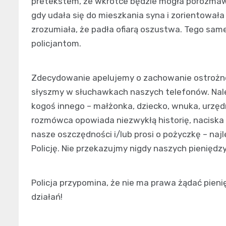
pretekstem, że wkrótce będzie mogła porozmawi
gdy udała się do mieszkania syna i zorientowała
zrozumiała, że padła ofiarą oszustwa. Tego sam
policjantom.
Zdecydowanie apelujemy o zachowanie ostrożnoś
słyszmy w słuchawkach naszych telefonów. Na
kogoś innego – małżonka, dziecko, wnuka, urzęd
rozmówca opowiada niezwykłą historię, naciska 
nasze oszczędności i/lub prosi o pożyczkę – naj
Policję. Nie przekazujmy nigdy naszych pienięd
Policja przypomina, że nie ma prawa żądać pie
działań!