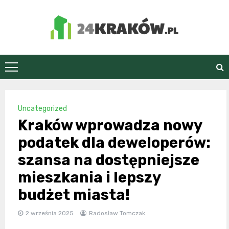
Skip
to
content
24Kraków.pl
Uncategorized
Kraków wprowadza nowy
podatek dla deweloperów:
szansa na dostępniejsze
mieszkania i lepszy
budżet miasta!
2 września 2025
Radosław Tomczak