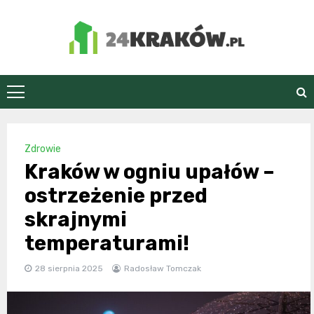
Skip
to
content
24Kraków.pl
Zdrowie
Kraków w ogniu upałów –
ostrzeżenie przed
skrajnymi
temperaturami!
28 sierpnia 2025
Radosław Tomczak