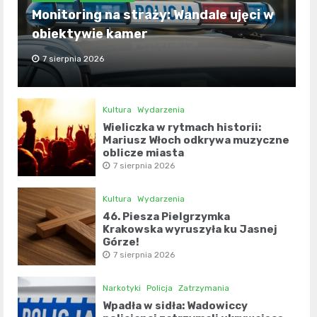
Monitoring na straży: Wandale ujęci w
obiektywie kamer
7 sierpnia 2026
Kultura
Wydarzenia
Wieliczka w rytmach historii:
Mariusz Włoch odkrywa muzyczne
oblicze miasta
7 sierpnia 2026
Kultura
Wydarzenia
46. Piesza Pielgrzymka
Krakowska wyruszyła ku Jasnej
Górze!
7 sierpnia 2026
Narkotyki
Policja
Zatrzymania
Wpadła w sidła: Wadowiccy