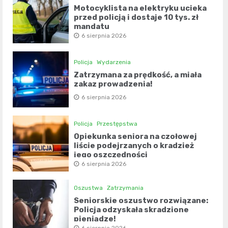
Motocyklista na elektryku ucieka
przed policją i dostaje 10 tys. zł
mandatu
6 sierpnia 2026
Policja
Wydarzenia
Zatrzymana za prędkość, a miała
zakaz prowadzenia!
6 sierpnia 2026
Policja
Przestępstwa
Opiekunka seniora na czołowej
liście podejrzanych o kradzież
jego oszczędności
6 sierpnia 2026
Oszustwa
Zatrzymania
Seniorskie oszustwo rozwiązane:
Policja odzyskała skradzione
pieniądze!