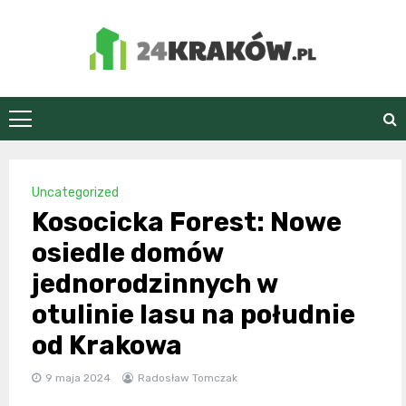
Skip
to
content
24Kraków.pl
Uncategorized
Kosocicka Forest: Nowe
osiedle domów
jednorodzinnych w
otulinie lasu na południe
od Krakowa
9 maja 2024
Radosław Tomczak