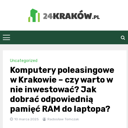
Skip
to
content
24Kraków.pl
Uncategorized
Komputery poleasingowe
w Krakowie – czy warto w
nie inwestować? Jak
dobrać odpowiednią
pamięć RAM do laptopa?
10 marca 2025
Radosław Tomczak