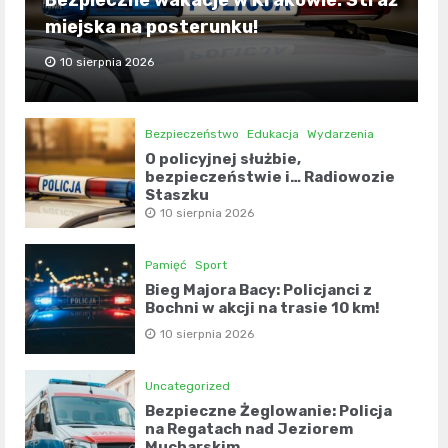
Bezpieczne wakacje w Krakowie: Straż
miejska na posterunku!
10 sierpnia 2026
Bezpieczeństwo
Edukacja
Wydarzenia
O policyjnej służbie,
bezpieczeństwie i… Radiowozie
Staszku
10 sierpnia 2026
Pamięć
Sport
Bieg Majora Bacy: Policjanci z
Bochni w akcji na trasie 10 km!
10 sierpnia 2026
Uncategorized
Bezpieczne Żeglowanie: Policja
na Regatach nad Jeziorem
Mucharskim