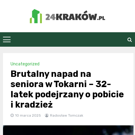
Skip
to
content
24Kraków.pl
Uncategorized
Brutalny napad na
seniora w Tokarni – 32-
latek podejrzany o pobicie
i kradzież
10 marca 2025
Radosław Tomczak