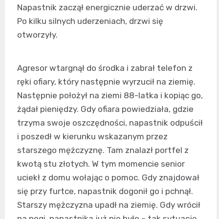
Napastnik zaczął energicznie uderzać w drzwi.
Po kilku silnych uderzeniach, drzwi się
otworzyły.
Agresor wtargnął do środka i zabrał telefon z
ręki ofiary, który następnie wyrzucił na ziemię.
Następnie położył na ziemi 88-latka i kopiąc go,
żądał pieniędzy. Gdy ofiara powiedziała, gdzie
trzyma swoje oszczędności, napastnik odpuścił
i poszedł w kierunku wskazanym przez
starszego mężczyznę. Tam znalazł portfel z
kwotą stu złotych. W tym momencie senior
uciekł z domu wołając o pomoc. Gdy znajdował
się przy furtce, napastnik dogonił go i pchnął.
Starszy mężczyzna upadł na ziemię. Gdy wrócił
na nogi, napastnika już nie było – tak sytuację