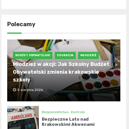
Polecamy
BUDŻET OBYWATELSKI
EDUKACJA
MŁODZIEŻ
Młodzież w akcji: Jak Szkolny Budżet
Obywatelski zmienia krakowskie
szkoły
5 sierpnia 2026
Bezpieczeństwo
Kontrole
Bezpieczne Lato nad
Krakowskimi Akwenami