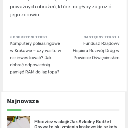
poważnych obrażeń, które mogłyby zagrozić
jego zdrowiu.
Nawigacja
Komputery poleasingowe
Fundusz Rządowy
wpisu
w Krakowie – czy warto w
Wspiera Rozwój Dróg w
nie inwestować? Jak
Powiecie Oświęcimskim
dobrać odpowiednią
pamięć RAM do laptopa?
Najnowsze
Młodzież w akcji: Jak Szkolny Budżet
Obywatelski zmienia krakowskie szkoły