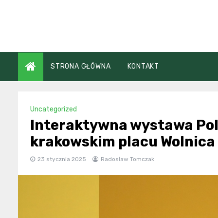
Skip
to
content
STRONA GŁÓWNA
KONTAKT
Uncategorized
Interaktywna wystawa Pols
krakowskim placu Wolnica
23 stycznia 2025
Radosław Tomczak