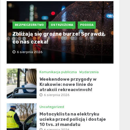
BEZPIECZEŃSTWO
OSTRZEŻENIA
POGODA
Zbliżają się groźne burze! Sprawdź,
co nas czeka!
6 sierpnia 2026
Komunikacja publiczna
Wydarzenia
Weekendowe przygody w
Krakowie: nowe linie do
atrakcji rekreacyjnych!
6 sierpnia 2026
Uncategorized
Motocyklista na elektryku
ucieka przed policją i dostaje
10 tys. zł mandatu
6 sierpnia 2026