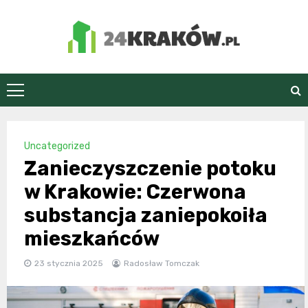
Skip
to
content
24Kraków.pl
Uncategorized
Zanieczyszczenie potoku
w Krakowie: Czerwona
substancja zaniepokoiła
mieszkańców
23 stycznia 2025
Radosław Tomczak