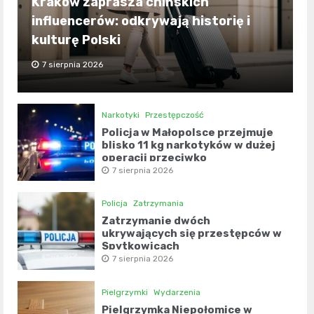
Kraków zaprasza chińskich
influencerów: odkrywają historię i
kulturę Polski
7 sierpnia 2026
Narkotyki
Przestępczość
Policja w Małopolsce przejmuje
blisko 11 kg narkotyków w dużej
operacji przeciwko
przestępczości narkotykowej
7 sierpnia 2026
Policja
Zatrzymania
Zatrzymanie dwóch
ukrywających się przestępców w
Spytkowicach
7 sierpnia 2026
Pielgrzymki
Wydarzenia
Pielgrzymka Niepołomice w