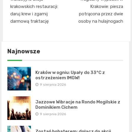
wpisu
krakowskich restauracji:
Krakowie: piesza
daruj krew i zgarnij
potrącona przez dwie
darmową traktację
osoby na hulajnogach
Najnowsze
Kraków w ogniu: Upały do 33°C z
ostrzeżeniem IMGW!
9 sierpnia 2026
Jazzowe Wibracje na Rondo Mogilskie z
Dominikiem Cichem
9 sierpnia 2026
Zostań bohaterem: dołącz do akcji