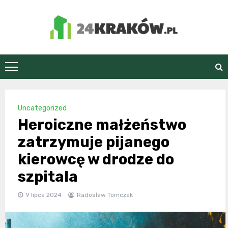
Skip
to
content
24Kraków.pl
Uncategorized
Heroiczne małżeństwo
zatrzymuje pijanego
kierowcę w drodze do
szpitala
9 lipca 2024
Radosław Tomczak