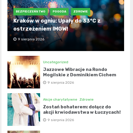
BEZPIECZEŃSTWO
POGODA
ZDROWIE
Kraków w ogniu: Upały do 33°C z
ostrzeżeniem IMGW!
9 sierpnia 2026
Uncategorized
Jazzowe Wibracje na Rondo
Mogilskie z Dominikiem Cichem
9 sierpnia 2026
Akcje charytatywne
Zdrowie
Zostań bohaterem: dołącz do
akcji krwiodawstwa w Łuczycach!
9 sierpnia 2026