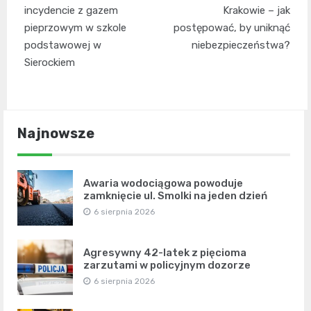
wpisu
incydencie z gazem
Krakowie – jak
pieprzowym w szkole
postępować, by uniknąć
podstawowej w
niebezpieczeństwa?
Sierockiem
Najnowsze
Awaria wodociągowa powoduje
zamknięcie ul. Smolki na jeden dzień
6 sierpnia 2026
Agresywny 42-latek z pięcioma
zarzutami w policyjnym dozorze
6 sierpnia 2026