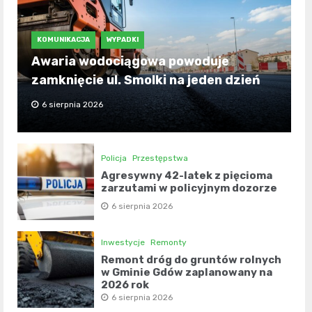
KOMUNIKACJA
WYPADKI
Awaria wodociągowa powoduje
zamknięcie ul. Smolki na jeden dzień
6 sierpnia 2026
Policja
Przestępstwa
Agresywny 42-latek z pięcioma
zarzutami w policyjnym dozorze
6 sierpnia 2026
Inwestycje
Remonty
Remont dróg do gruntów rolnych
w Gminie Gdów zaplanowany na
2026 rok
6 sierpnia 2026