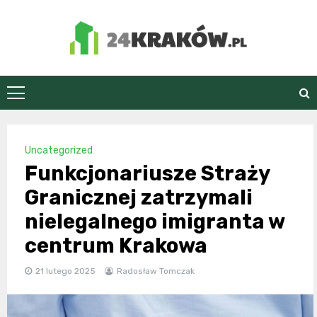
Skip
to
content
24Kraków.pl
Uncategorized
Funkcjonariusze Straży
Granicznej zatrzymali
nielegalnego imigranta w
centrum Krakowa
21 lutego 2025
Radosław Tomczak