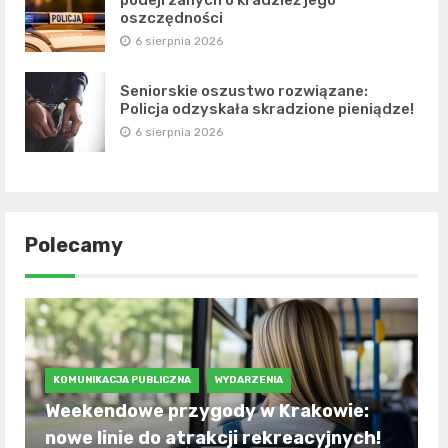
podejrzanych o kradzież jego
oszczędności
6 sierpnia 2026
Seniorskie oszustwo rozwiązane:
Policja odzyskała skradzione pieniądze!
6 sierpnia 2026
Polecamy
KOMUNIKACJA PUBLICZNA
WYDARZENIA
Weekendowe przygody w Krakowie:
nowe linie do atrakcji rekreacyjnych!