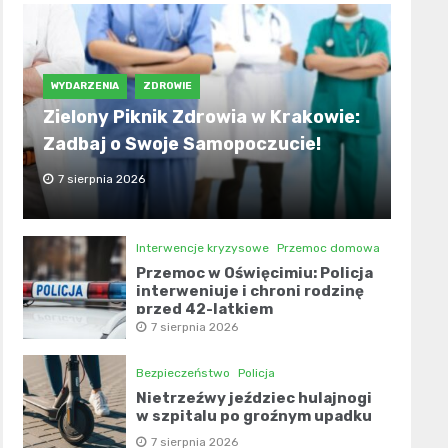
WYDARZENIA
ZDROWIE
Zielony Piknik Zdrowia w Krakowie:
Zadbaj o Swoje Samopoczucie!
7 sierpnia 2026
Interwencje kryzysowe
Przemoc domowa
Przemoc w Oświęcimiu: Policja
interweniuje i chroni rodzinę
przed 42-latkiem
7 sierpnia 2026
Bezpieczeństwo
Policja
Nietrzeźwy jeździec hulajnogi
w szpitalu po groźnym upadku
7 sierpnia 2026