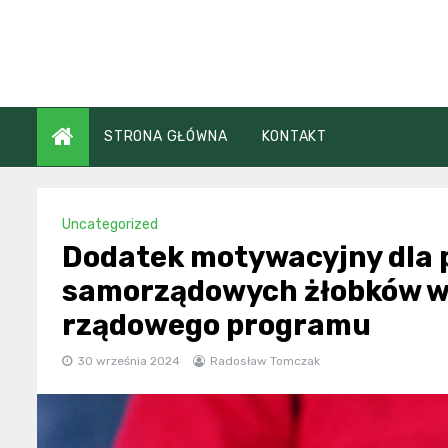
Skip
to
content
STRONA GŁÓWNA
KONTAKT
Uncategorized
Dodatek motywacyjny dla
samorządowych żłobków w 
rządowego programu
30 września 2024
Radosław Tomczak