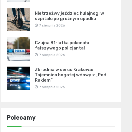
Nietrzeźwy jeździec hulajnogi w
szpitalu po groźnym upadku
7 sierpnia 2026
Czujna 81-latka pokonała
fałszywego policjanta!
7 sierpnia 2026
Zbrodnia w sercu Krakowa:
Tajemnica bogatej wdowy z „Pod
Rakiem”
7 sierpnia 2026
Polecamy