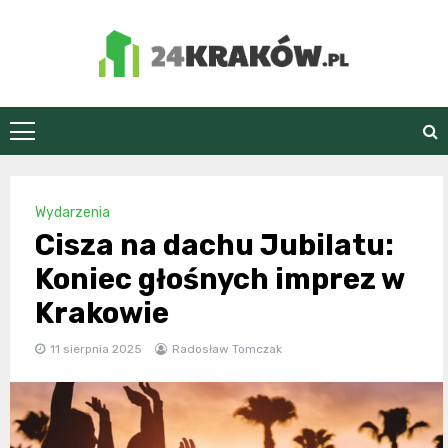
Skip
to
content
24Kraków.pl
Wydarzenia
Cisza na dachu Jubilatu:
Koniec głośnych imprez w
Krakowie
11 sierpnia 2025
Radosław Tomczak