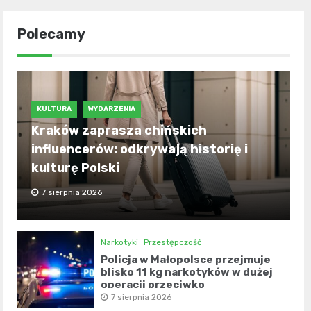
Polecamy
KULTURA
WYDARZENIA
Kraków zaprasza chińskich
influencerów: odkrywają historię i
kulturę Polski
7 sierpnia 2026
Narkotyki
Przestępczość
Policja w Małopolsce przejmuje
blisko 11 kg narkotyków w dużej
operacji przeciwko
przestępczości narkotykowej
7 sierpnia 2026