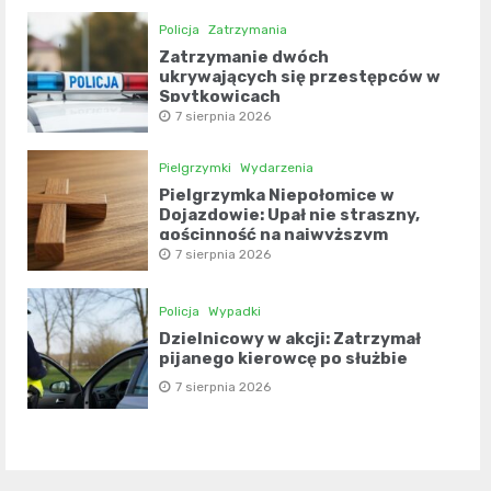
Policja
Zatrzymania
Zatrzymanie dwóch
ukrywających się przestępców w
Spytkowicach
7 sierpnia 2026
Pielgrzymki
Wydarzenia
Pielgrzymka Niepołomice w
Dojazdowie: Upał nie straszny,
gościnność na najwyższym
poziomie
7 sierpnia 2026
Policja
Wypadki
Dzielnicowy w akcji: Zatrzymał
pijanego kierowcę po służbie
7 sierpnia 2026