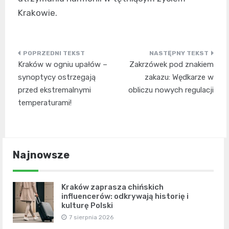
Krakowie.
Nawigacja
Kraków w ogniu upałów –
Zakrzówek pod znakiem
wpisu
synoptycy ostrzegają
zakazu: Wędkarze w
przed ekstremalnymi
obliczu nowych regulacji
temperaturami!
Najnowsze
Kraków zaprasza chińskich
influencerów: odkrywają historię i
kulturę Polski
7 sierpnia 2026