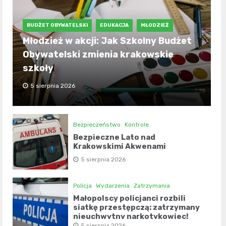
BUDŻET OBYWATELSKI
EDUKACJA
MŁODZIEŻ
Młodzież w akcji: Jak Szkolny Budżet
Obywatelski zmienia krakowskie
szkoły
5 sierpnia 2026
Bezpieczeństwo
Kontrole
Bezpieczne Lato nad
Krakowskimi Akwenami
5 sierpnia 2026
Policja
Wydarzenia
Zatrzymania
Małopolscy policjanci rozbili
siatkę przestępczą: zatrzymany
nieuchwytny narkotykowiec!
5 sierpnia 2026