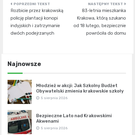
Nawigacja
Rozbicie przez krakowską
83-letnia mieszkanka
wpisu
policję plantacji konopi
Krakowa, którą szukano
indyjskich i zatrzymanie
od 18 lutego, bezpiecznie
dwóch podejrzanych
powróciła do domu
Najnowsze
Młodzież w akcji: Jak Szkolny Budżet
Obywatelski zmienia krakowskie szkoły
5 sierpnia 2026
Bezpieczne Lato nad Krakowskimi
Akwenami
5 sierpnia 2026