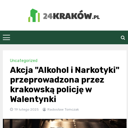
Skip
to
content
24Kraków.pl
Uncategorized
Akcja "Alkohol i Narkotyki"
przeprowadzona przez
krakowską policję w
Walentynki
19 lutego 2025
Radosław Tomczak