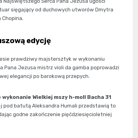
ika Najświętszego Serca Pana Jezusa ugości
rtuar sięgający od duchowych utworów Dmytra
a Chopina.
euszową edycję
yniesie prawdziwy majstersztyk w wykonaniu
ca Pana Jezusa mistrz violi da gamba poprowadzi
wej elegancji po barokową przepych.
 wykonanie Wielkiej mszy h-moll Bacha 31
iej pod batutą Aleksandra Humali przedstawią to
dając godne zakończenie pięćdziesięcioletniej