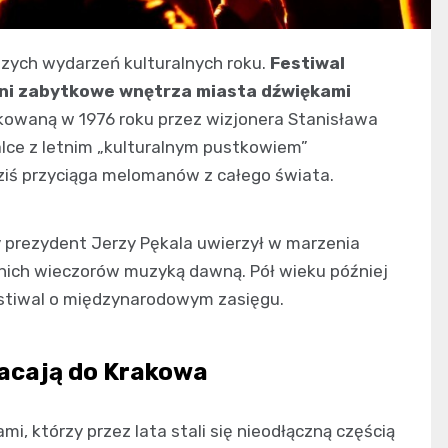
szych wydarzeń kulturalnych roku.
Festiwal
łni zabytkowe wnętrza miasta dźwiękami
kowaną w 1976 roku przez wizjonera Stanisława
lce z letnim „kulturalnym pustkowiem”
ziś przyciąga melomanów z całego świata.
y prezydent Jerzy Pękala uwierzył w marzenia
nich wieczorów muzyką dawną. Pół wieku później
festiwal o międzynarodowym zasięgu.
acają do Krakowa
mi, którzy przez lata stali się nieodłączną częścią