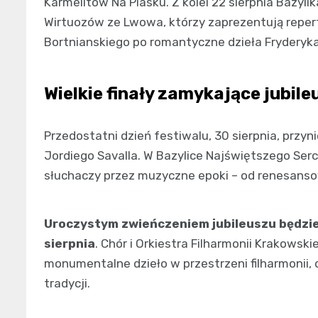
Karmelitów Na Piasku. Z kolei 22 sierpnia Bazyl
Wirtuozów ze Lwowa, którzy zaprezentują repe
Bortnianskiego po romantyczne dzieła Fryderyk
Wielkie finały zamykające jubil
Przedostatni dzień festiwalu, 30 sierpnia, prz
Jordiego Savalla. W Bazylice Najświętszego Ser
słuchaczy przez muzyczne epoki – od renesanso
Uroczystym zwieńczeniem jubileuszu będzie
sierpnia
. Chór i Orkiestra Filharmonii Krakowsk
monumentalne dzieło w przestrzeni filharmonii, 
tradycji.