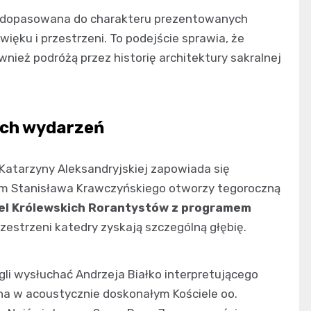
ie dopasowana do charakteru prezentowanych
ęku i przestrzeni. To podejście sprawia, że
również podróżą przez historię architektury sakralnej
ych wydarzeń
. Katarzyny Aleksandryjskiej zapowiada się
em Stanisława Krawczyńskiego otworzy tegoroczną
el Królewskich Rorantystów z programem
rzestrzeni katedry zyskają szczególną głębię.
gli wysłuchać Andrzeja Białko interpretującego
a w acoustycznie doskonałym Kościele oo.