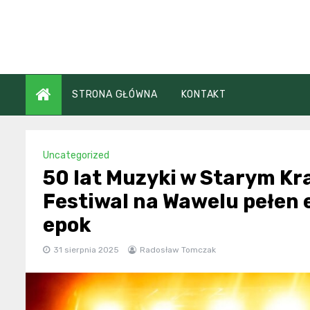
Skip
to
content
STRONA GŁÓWNA
KONTAKT
Uncategorized
50 lat Muzyki w Starym Kr
Festiwal na Wawelu pełen 
epok
31 sierpnia 2025
Radosław Tomczak