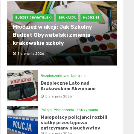
BUDŻET OBYWATELSKI
EDUKACJA
MŁODZIEŻ
Młodzież w akcji: Jak Szkolny
Budżet Obywatelski zmienia
krakowskie szkoły
5 sierpnia 2026
Bezpieczeństwo
Kontrole
Bezpieczne Lato nad
Krakowskimi Akwenami
5 sierpnia 2026
Policja
Wydarzenia
Zatrzymania
Małopolscy policjanci rozbili
siatkę przestępczą:
zatrzymany nieuchwytny
narkotykowiec!
5 sierpnia 2026