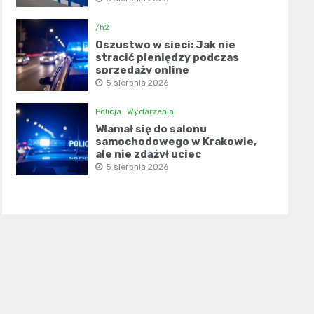
/h2
Oszustwo w sieci: Jak nie
stracić pieniędzy podczas
sprzedaży online
5 sierpnia 2026
Policja
Wydarzenia
Włamał się do salonu
samochodowego w Krakowie,
ale nie zdążył uciec
5 sierpnia 2026