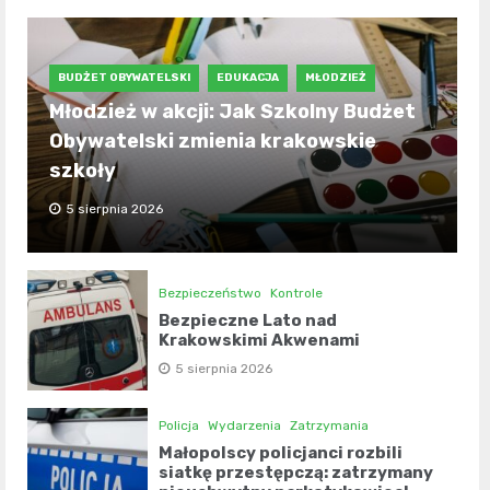
BUDŻET OBYWATELSKI
EDUKACJA
MŁODZIEŻ
Młodzież w akcji: Jak Szkolny Budżet
Obywatelski zmienia krakowskie
szkoły
5 sierpnia 2026
Bezpieczeństwo
Kontrole
Bezpieczne Lato nad
Krakowskimi Akwenami
5 sierpnia 2026
Policja
Wydarzenia
Zatrzymania
Małopolscy policjanci rozbili
siatkę przestępczą: zatrzymany