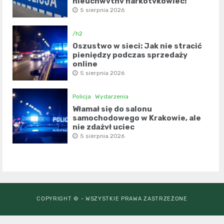
nieuchwytny narkotykowiec!
5 sierpnia 2026
/h2
Oszustwo w sieci: Jak nie stracić
pieniędzy podczas sprzedaży
online
5 sierpnia 2026
Policja
Wydarzenia
Włamał się do salonu
samochodowego w Krakowie, ale
nie zdążył uciec
5 sierpnia 2026
COPYRIGHT © - WSZYSTKIE PRAWA ZASTRZEŻONE