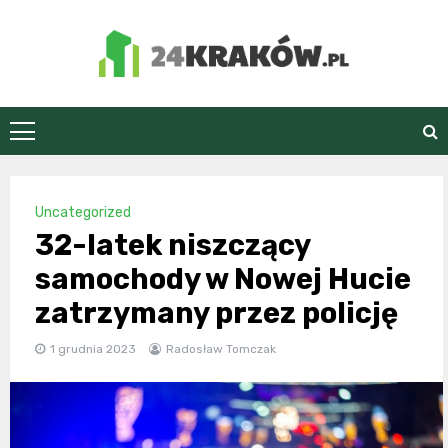
Skip
to
content
24Kraków.pl
Uncategorized
32-latek niszczący
samochody w Nowej Hucie
zatrzymany przez policję
1 grudnia 2023
Radosław Tomczak