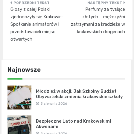
Nawigacja
Głosy z całej Polski
Perfumy za tysiące
wpisu
zjednoczyły się Krakowie:
złotych – mężczyźni
Spotkanie animatorów i
zatrzymani za kradzieże w
przedstawicieli miejsc
krakowskich drogeriach
otwartych
Najnowsze
Młodzież w akcji: Jak Szkolny Budżet
Obywatelski zmienia krakowskie szkoły
5 sierpnia 2026
Bezpieczne Lato nad Krakowskimi
Akwenami
5 sierpnia 2026