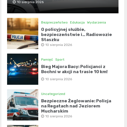
10 sierpnia 2026
Bezpieczeństwo
Edukacja
Wydarzenia
O policyjnej służbie,
bezpieczeństwie i… Radiowozie
Staszku
10 sierpnia 2026
Pamięć
Sport
Bieg Majora Bacy: Policjanci z
Bochni w akcji na trasie 10 km!
10 sierpnia 2026
Uncategorized
Bezpieczne Żeglowanie: Policja
na Regatach nad Jeziorem
Mucharskim
10 sierpnia 2026