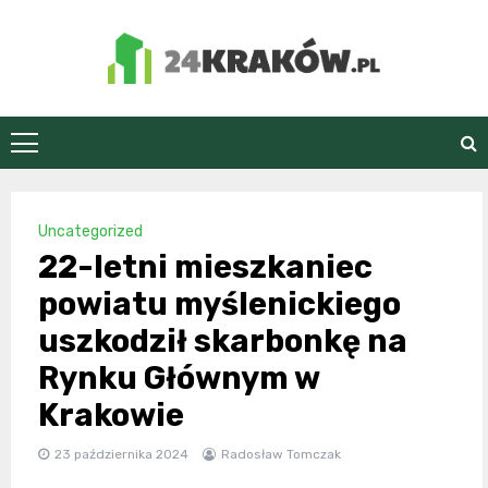
Skip
to
content
24Kraków.pl
Uncategorized
22-letni mieszkaniec
powiatu myślenickiego
uszkodził skarbonkę na
Rynku Głównym w
Krakowie
23 października 2024
Radosław Tomczak