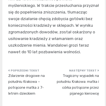
myślenickiego. W trakcie przesłuchania przyznał
się do popełnienia zniszczenia, tłumacząc
swoje działanie chęcią zdobycia gotówki bez
konieczności kradzieży w sklepach. W wyniku
zgromadzonych dowodów, został oskarżony o
usiłowanie kradzieży z włamaniem oraz
uszkodzenie mienia. Wandalowi grozi teraz
nawet do 10 lat pozbawienia wolności.
Nawigacja
Zdarzenie drogowe na
Tragiczny wypadek na
wpisu
południu Krakowa –
południu Krakowa: matka i
potrącone matka z 7-
córka potrącone przez
letnim dzieckiem
pijanego kierowcę