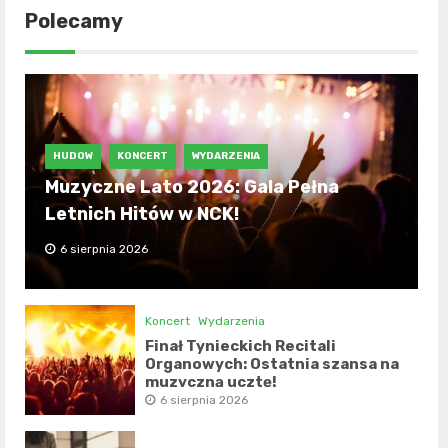
Polecamy
HUDOW
KONCERT
WYDARZENIA
Muzyczne Lato 2026: Gala Pełna
Letnich Hitów w NCK!
6 sierpnia 2026
Koncert
Wydarzenia
Finał Tynieckich Recitali
Organowych: Ostatnia szansa na
muzyczną ucztę!
6 sierpnia 2026