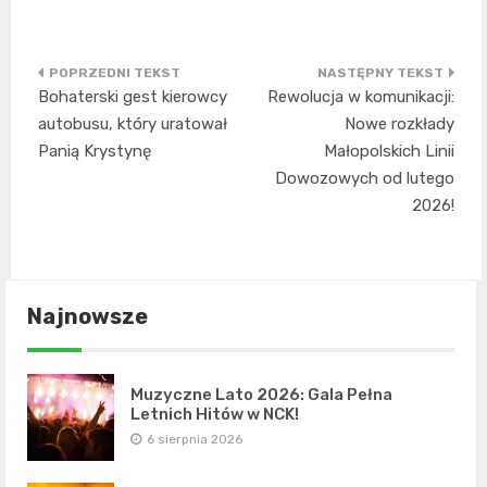
Nawigacja
Bohaterski gest kierowcy
Rewolucja w komunikacji:
wpisu
autobusu, który uratował
Nowe rozkłady
Panią Krystynę
Małopolskich Linii
Dowozowych od lutego
2026!
Najnowsze
Muzyczne Lato 2026: Gala Pełna
Letnich Hitów w NCK!
6 sierpnia 2026