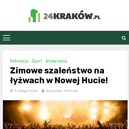
Skip
to
content
24Kraków.pl
Rekreacja
,
Sport
,
Wydarzenia
Zimowe szaleństwo na
łyżwach w Nowej Hucie!
5 lutego 2026
Radosław Tomczak