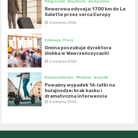
Pielgrzymki
Wspólnota
Wydarzenia
Rowerowa odyseja: 1700 km do La
Salette przez serca Europy
6 sierpnia 2026
Edukacja
Praca
Gmina poszukuje dyrektora
żłobka w Wawrzeńczycach!
6 sierpnia 2026
Bezpieczeństwo
Młodzież
Wypadki
Poważny wypadek 16-latki na
hulajnodze: brak kasku i
dramatyczna interwencja
świadków
6 sierpnia 2026