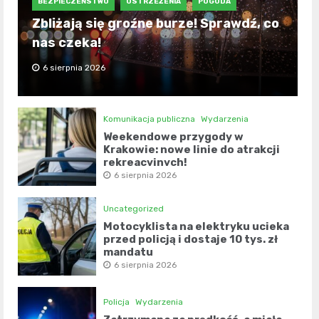
BEZPIECZEŃSTWO
OSTRZEŻENIA
POGODA
Zbliżają się groźne burze! Sprawdź, co
nas czeka!
6 sierpnia 2026
Komunikacja publiczna
Wydarzenia
Weekendowe przygody w
Krakowie: nowe linie do atrakcji
rekreacyjnych!
6 sierpnia 2026
Uncategorized
Motocyklista na elektryku ucieka
przed policją i dostaje 10 tys. zł
mandatu
6 sierpnia 2026
Policja
Wydarzenia