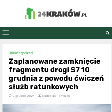
Skip
to
content
24Kraków.pl
Uncategorized
Zaplanowane zamknięcie
fragmentu drogi S7 10
grudnia z powodu ćwiczeń
służb ratunkowych
9 grudnia 2024
Radosław Tomczak