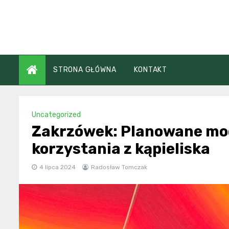
Skip
to
content
STRONA GŁÓWNA
KONTAKT
Uncategorized
Zakrzówek: Planowane mod
korzystania z kąpieliska
4 lipca 2024
Radosław Tomczak