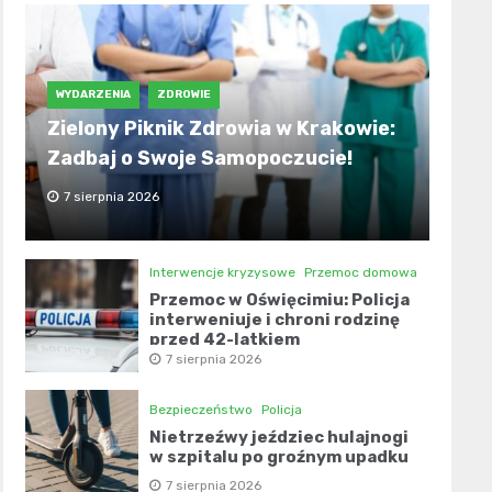
WYDARZENIA
ZDROWIE
Zielony Piknik Zdrowia w Krakowie:
Zadbaj o Swoje Samopoczucie!
7 sierpnia 2026
Interwencje kryzysowe
Przemoc domowa
Przemoc w Oświęcimiu: Policja
interweniuje i chroni rodzinę
przed 42-latkiem
7 sierpnia 2026
Bezpieczeństwo
Policja
Nietrzeźwy jeździec hulajnogi
w szpitalu po groźnym upadku
7 sierpnia 2026