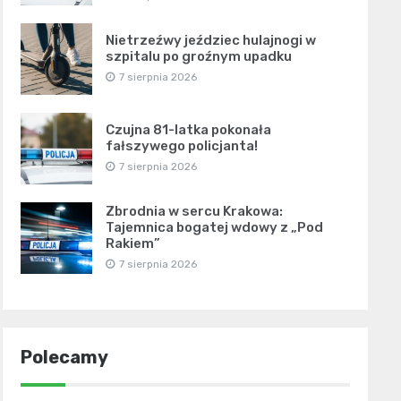
Nietrzeźwy jeździec hulajnogi w
szpitalu po groźnym upadku
7 sierpnia 2026
Czujna 81-latka pokonała
fałszywego policjanta!
7 sierpnia 2026
Zbrodnia w sercu Krakowa:
Tajemnica bogatej wdowy z „Pod
Rakiem”
7 sierpnia 2026
Polecamy