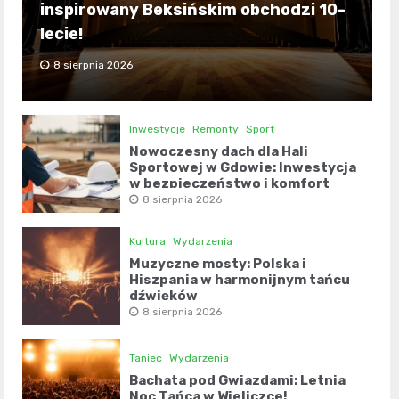
inspirowany Beksińskim obchodzi 10-
lecie!
8 sierpnia 2026
Inwestycje
Remonty
Sport
Nowoczesny dach dla Hali
Sportowej w Gdowie: Inwestycja
w bezpieczeństwo i komfort
8 sierpnia 2026
Kultura
Wydarzenia
Muzyczne mosty: Polska i
Hiszpania w harmonijnym tańcu
dźwięków
8 sierpnia 2026
Taniec
Wydarzenia
Bachata pod Gwiazdami: Letnia
Noc Tańca w Wieliczce!