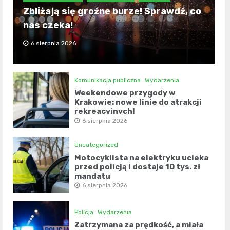
Zbliżają się groźne burze! Sprawdź, co
nas czeka!
6 sierpnia 2026
Komunikacja publiczna
Wydarzenia
Weekendowe przygody w
Krakowie: nowe linie do atrakcji
rekreacyjnych!
6 sierpnia 2026
Uncategorized
Motocyklista na elektryku ucieka
przed policją i dostaje 10 tys. zł
mandatu
6 sierpnia 2026
Policja
Wydarzenia
Zatrzymana za prędkość, a miała