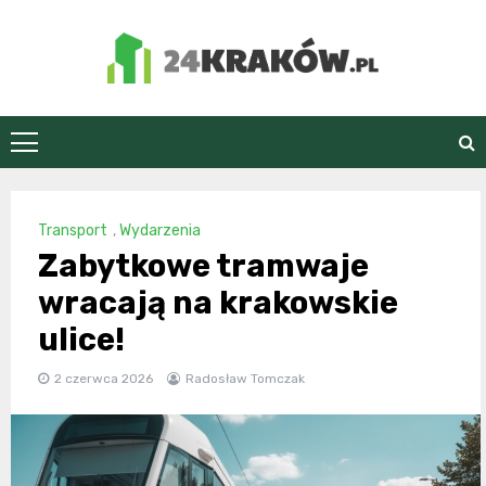
Skip
to
content
24Kraków.pl
Transport
,
Wydarzenia
Zabytkowe tramwaje
wracają na krakowskie
ulice!
2 czerwca 2026
Radosław Tomczak