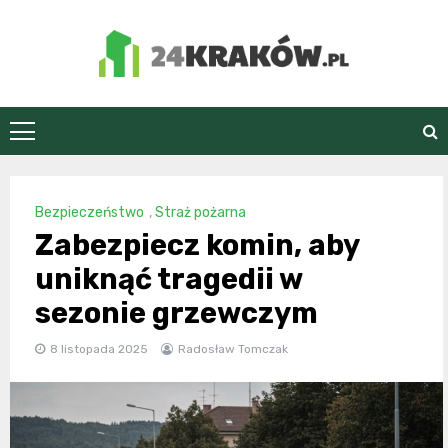
Skip
to
content
24Kraków.pl
Bezpieczeństwo
,
Straż pożarna
Zabezpiecz komin, aby
uniknąć tragedii w
sezonie grzewczym
8 listopada 2025
Radosław Tomczak