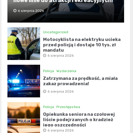
nowe linie do atrakcji rekreacyjnych!
6 sierpnia 2026
Uncategorized
Motocyklista na elektryku ucieka
przed policją i dostaje 10 tys. zł
mandatu
6 sierpnia 2026
Policja
Wydarzenia
Zatrzymana za prędkość, a miała
zakaz prowadzenia!
6 sierpnia 2026
Policja
Przestępstwa
Opiekunka seniora na czołowej
liście podejrzanych o kradzież
jego oszczędności
6 sierpnia 2026