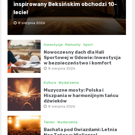
inspirowany Beksińskim obchodzi 10-
lecie!
8 sierpnia 2026
Inwestycje
Remonty
Sport
Nowoczesny dach dla Hali
Sportowej w Gdowie: Inwestycja
w bezpieczeństwo i komfort
8 sierpnia 2026
Kultura
Wydarzenia
Muzyczne mosty: Polska i
Hiszpania w harmonijnym tańcu
dźwięków
8 sierpnia 2026
Taniec
Wydarzenia
Bachata pod Gwiazdami: Letnia
Noc Tańca w Wieliczce!