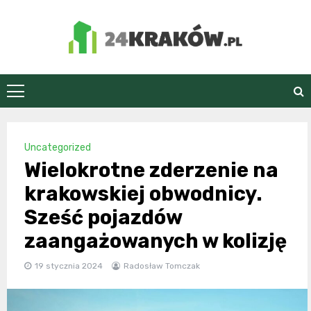
Skip
to
content
24Kraków.pl
Uncategorized
Wielokrotne zderzenie na
krakowskiej obwodnicy.
Sześć pojazdów
zaangażowanych w kolizję
19 stycznia 2024
Radosław Tomczak