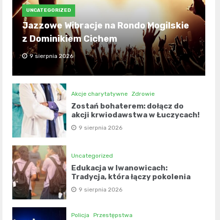
UNCATEGORIZED
Jazzowe Wibracje na Rondo Mogilskie
z Dominikiem Cichem
9 sierpnia 2026
Akcje charytatywne
Zdrowie
Zostań bohaterem: dołącz do
akcji krwiodawstwa w Łuczycach!
9 sierpnia 2026
Uncategorized
Edukacja w Iwanowicach:
Tradycja, która łączy pokolenia
9 sierpnia 2026
Policja
Przestępstwa