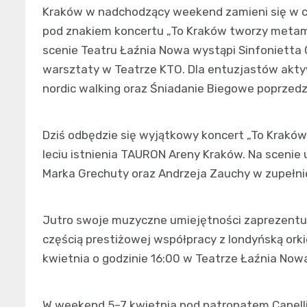
Kraków w nadchodzący weekend zamieni się w cen
pod znakiem koncertu „To Kraków tworzy metam
scenie Teatru Łaźnia Nowa wystąpi Sinfonietta 
warsztaty w Teatrze KTO. Dla entuzjastów akty
nordic walking oraz Śniadanie Biegowe poprzedz
Dziś odbędzie się wyjątkowy koncert „To Krakó
leciu istnienia TAURON Areny Kraków. Na scenie
Marka Grechuty oraz Andrzeja Zauchy w zupełni
Jutro swoje muzyczne umiejętności zaprezentuj
częścią prestiżowej współpracy z londyńską orki
kwietnia o godzinie 16:00 w Teatrze Łaźnia Now
W weekend 5–7 kwietnia pod patronatem Capelli