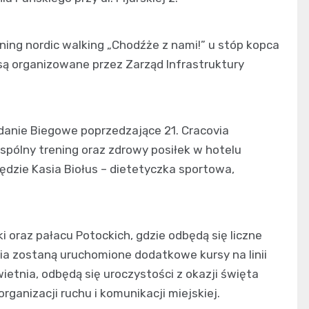
ening nordic walking „Chodźże z nami!” u stóp kopca
i są organizowane przez Zarząd Infrastruktury
adanie Biegowe poprzedzające 21. Cracovia
pólny trening oraz zdrowy posiłek w hotelu
dzie Kasia Biołus – dietetyczka sportowa,
i oraz pałacu Potockich, gdzie odbędą się liczne
ia zostaną uruchomione dodatkowe kursy na linii
wietnia, odbędą się uroczystości z okazji święta
ganizacji ruchu i komunikacji miejskiej.