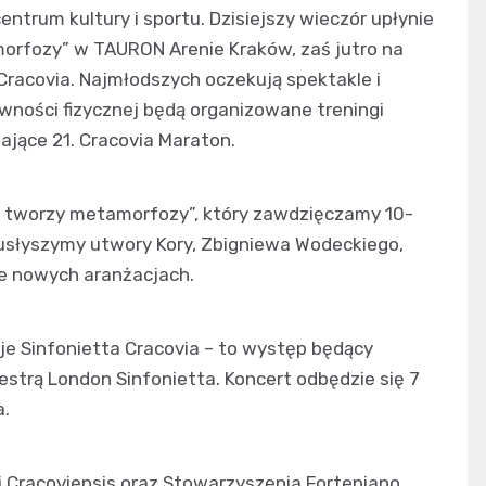
trum kultury i sportu. Dzisiejszy wieczór upłynie
orfozy” w TAURON Arenie Kraków, zaś jutro na
Cracovia. Najmłodszych oczekują spektakle i
wności fizycznej będą organizowane treningi
ające 21. Cracovia Maraton.
w tworzy metamorfozy”, który zawdzięczamy 10-
 usłyszymy utwory Kory, Zbigniewa Wodeckiego,
e nowych aranżacjach.
e Sinfonietta Cracovia – to występ będący
estrą London Sinfonietta. Koncert odbędzie się 7
a.
 Cracoviensis oraz Stowarzyszenia Fortepiano