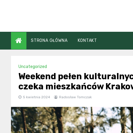
Skip
to
content
STRONA GŁÓWNA
KONTAKT
Uncategorized
Weekend pełen kulturalnyc
czeka mieszkańców Krako
5 kwietnia 2024
Radosław Tomczak