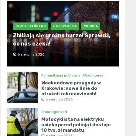
BEZPIECZEŃSTWO
OSTRZEŻENIA
POGODA
Zbliżają się groźne burze! Sprawdź,
co nas czeka!
6 sierpnia 2026
Komunikacja publiczna
Wydarzenia
Weekendowe przygody w
Krakowie: nowe linie do
atrakcji rekreacyjnych!
6 sierpnia 2026
Uncategorized
Motocyklista na elektryku
ucieka przed policją i dostaje
10 tys. zł mandatu
6 sierpnia 2026