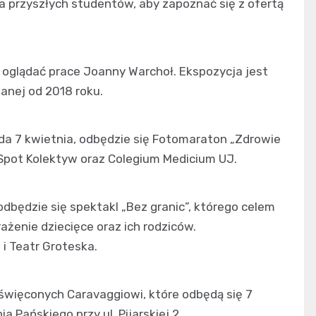
la przyszłych studentów, aby zapoznać się z ofertą
 oglądać prace Joanny Warchoł. Ekspozycja jest
nej od 2018 roku.
da 7 kwietnia, odbędzie się Fotomaraton „Zdrowie
 Spot Kolektyw oraz Colegium Medicium UJ.
odbędzie się spektakl „Bez granic”, którego celem
ażenie dziecięce oraz ich rodziców.
i Teatr Groteska.
święconych Caravaggiowi, które odbędą się 7
a Pańskiego przy ul. Pijarskiej 2.