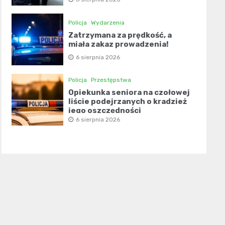
Policja
Wydarzenia
Zatrzymana za prędkość, a
miała zakaz prowadzenia!
6 sierpnia 2026
Policja
Przestępstwa
Opiekunka seniora na czołowej
liście podejrzanych o kradzież
jego oszczędności
6 sierpnia 2026