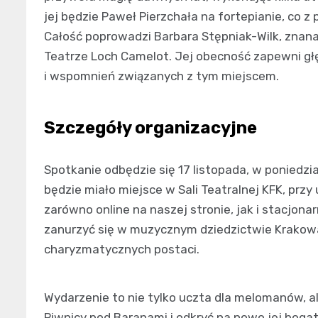
jej będzie Paweł Pierzchała na fortepianie, co 
Całość poprowadzi Barbara Stępniak-Wilk, znana
Teatrze Loch Camelot. Jej obecność zapewni gł
i wspomnień związanych z tym miejscem.
Szczegóły organizacyjne
Spotkanie odbędzie się 17 listopada, w poniedzi
będzie miało miejsce w Sali Teatralnej KFK, przy u
zarówno online na naszej stronie, jak i stacjona
zanurzyć się w muzycznym dziedzictwie Krakowa 
charyzmatycznych postaci.
Wydarzenie to nie tylko uczta dla melomanów, al
Piwnicy pod Baranami i odkryć na nowo jej bogat