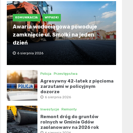
KOMUNIKACJA
WYPADKI
Awaria wodociągowa powoduje
zamknięcie ul. Smolki na jeden
dzień
6 sierpnia 2026
Policja
Przestępstwa
Agresywny 42-latek z pięcioma
zarzutami w policyjnym
dozorze
6 sierpnia 2026
Inwestycje
Remonty
Remont dróg do gruntów
rolnych w Gminie Gdów
zaplanowany na 2026 rok
6 sierpnia 2026