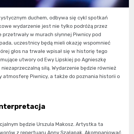
artystycznym duchem, odbywa się cykl spotkań
owe wydarzenie jest nie tylko podróżą przez
e przetrwały w murach słynnej Piwnicy pod
topada, uczestnicy będą mieli okazję wspomnieć
órej głos na trwałe wpisał się w historię tego
ejmujące utwory od Ewy Lipskiej po Agnieszkę
i niezaprzeczalną siłą. Wydarzenie będzie również
 atmosferę Piwnicy, a także do poznania historii o
interpretacja
jalnym będzie Urszula Makosz. Artystka ta
utworów z repertuaru Anny Szałapak. Akompaniować