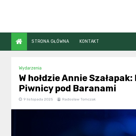
Skip
to
content
STRONA GŁÓWNA
KONTAKT
Wydarzenia
W hołdzie Annie Szałapak
Piwnicy pod Baranami
9 listopada 2025
Radosław Tomczak