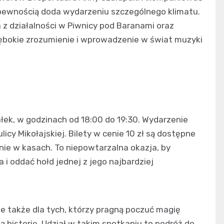
z pewnością doda wydarzeniu szczególnego klimatu.
 z działalności w Piwnicy pod Baranami oraz
ębokie zrozumienie i wprowadzenie w świat muzyki
ałek, w godzinach od 18:00 do 19:30. Wydarzenie
licy Mikołajskiej. Bilety w cenie 10 zł są dostępne
rnie w kasach. To niepowtarzalna okazja, by
i oddać hołd jednej z jego najbardziej
e także dla tych, którzy pragną poczuć magię
ą historię. Udział w takim spotkaniu to podróż do