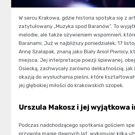
W sercu Krakowa, gdzie historia spotyka się z 
zatytułowany „Muzyka spod Baranów”. To wyjątk
melodie, ale także ożywieniem wspomnień, któr
Baranami. Już w najbliższy poniedziałek, 17 lis
Annę Szałapak, znaną jako Biały Anioł Piwnicy, kt
miejsca. Jej interpretacje poezji śpiewanej, ob
Osiecką, zachwycały zarówno delikatnością, jak 
okazją do wysłuchania pieśni, które kształtowały
jej głębokiej miłości do krakowskich szopek.
Urszula Makosz i jej wyjątkowa 
Podczas nadchodzącego spotkania gościem spec
przywoła magię dawnych lat, wykonując kilka 