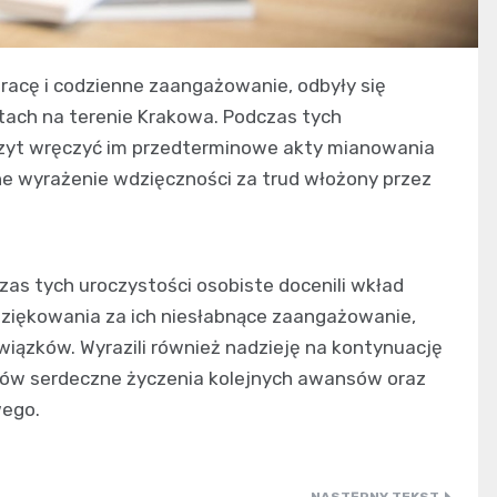
pracę i codzienne zaangażowanie, odbyły się
tach na terenie Krakowa. Podczas tych
zczyt wręczyć im przedterminowe akty mianowania
ne wyrażenie wdzięczności za trud włożony przez
as tych uroczystości osobiste docenili wkład
dziękowania za ich niesłabnące zaangażowanie,
iązków. Wyrazili również nadzieję na kontynuację
ntów serdeczne życzenia kolejnych awansów oraz
wego.