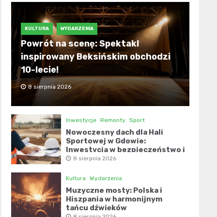
KULTURA
WYDARZENIA
Powrót na scenę: Spektakl
inspirowany Beksińskim obchodzi
10-lecie!
8 sierpnia 2026
Inwestycje
Remonty
Sport
Nowoczesny dach dla Hali
Sportowej w Gdowie:
Inwestycja w bezpieczeństwo i
komfort
8 sierpnia 2026
Kultura
Wydarzenia
Muzyczne mosty: Polska i
Hiszpania w harmonijnym
tańcu dźwięków
8 sierpnia 2026