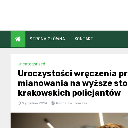
Skip
to
content
STRONA GŁÓWNA
KONTAKT
Uncategorized
Uroczystości wręczenia 
mianowania na wyższe sto
krakowskich policjantów
9 grudnia 2024
Radosław Tomczak