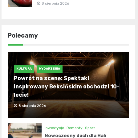
8 sierpnia 2026
Polecamy
KULTURA
WYDARZENIA
Powrót na scenę: Spektakl
inspirowany Beksińskim obchodzi 10-
lecie!
8 sierpnia 2026
Inwestycje
Remonty
Sport
Nowoczesny dach dla Hali