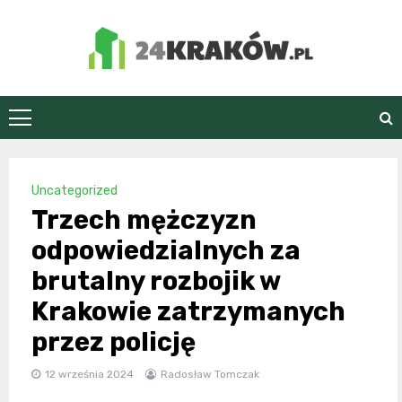
Skip
to
content
24Kraków.pl
Uncategorized
Trzech mężczyzn
odpowiedzialnych za
brutalny rozbojik w
Krakowie zatrzymanych
przez policję
12 września 2024
Radosław Tomczak