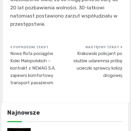
20 lat pozbawienia wolności. 30-latkowi
natomiast postawiono zarzut współudziału w
przestępstwie.
Nawigacja
Nowa flota pociągów
Krakowski policjant po
wpisu
Kolei Małopolskich –
służbie udaremnia próbę
kontrakt z NEWAG S.A.
ucieczki sprawcy kolizji
zapewni komfortowy
drogowej
transport pasażerom
Najnowsze