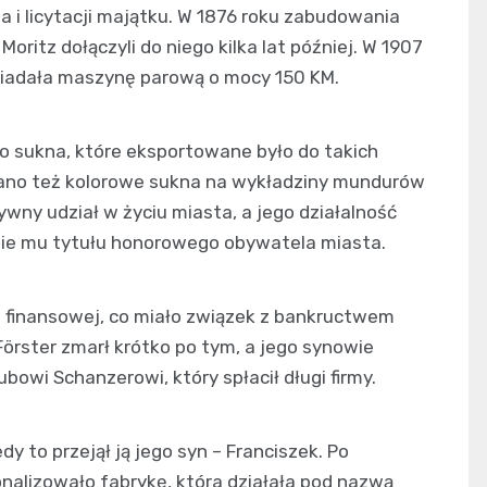
a i licytacji majątku. W 1876 roku zabudowania
 Moritz dołączyli do niego kilka lat później. W 1907
osiadała maszynę parową o mocy 150 KM.
go sukna, które eksportowane było do takich
owano też kolorowe sukna na wykładziny mundurów
ywny udział w życiu miasta, a jego działalność
ie mu tytułu honorowego obywatela miasta.
ji finansowej, co miało związek z bankructwem
rster zmarł krótko po tym, a jego synowie
bowi Schanzerowi, który spłacił długi firmy.
y to przejął ją jego syn – Franciszek. Po
nalizowało fabrykę, która działała pod nazwą