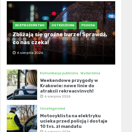
BEZPIECZEŃSTWO
OSTRZEŻENIA
POGODA
Zbliżają się groźne burze! Sprawdź,
co nas czeka!
6 sierpnia 2026
Komunikacja publiczna
Wydarzenia
Weekendowe przygody w
Krakowie: nowe linie do
atrakcji rekreacyjnych!
6 sierpnia 2026
Uncategorized
Motocyklista na elektryku
ucieka przed policją i dostaje
10 tys. zł mandatu
6 sierpnia 2026