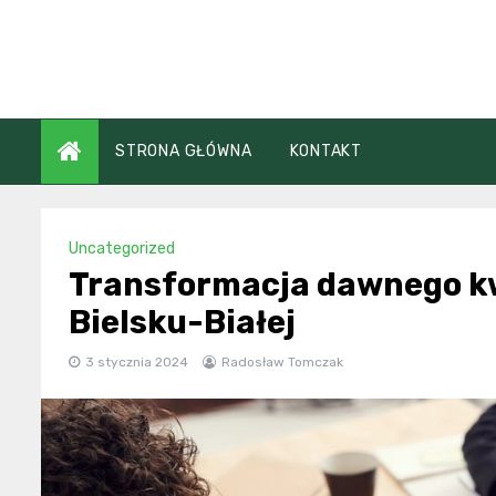
Skip
to
content
STRONA GŁÓWNA
KONTAKT
Uncategorized
Transformacja dawnego k
Bielsku-Białej
3 stycznia 2024
Radosław Tomczak