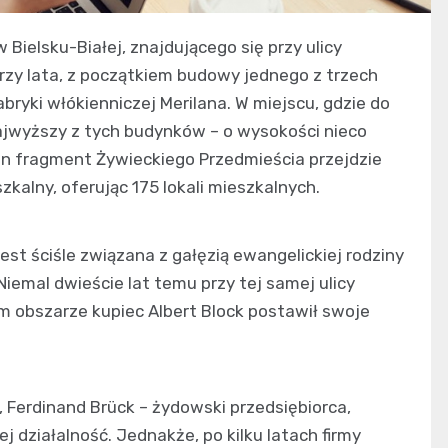
ielsku-Białej, znajdującego się przy ulicy
trzy lata, z początkiem budowy jednego z trzech
yki włókienniczej Merilana. W miejscu, gdzie do
ajwyższy z tych budynków – o wysokości nieco
en fragment Żywieckiego Przedmieścia przejdzie
alny, oferując 175 lokali mieszkalnych.
jest ściśle związana z gałęzią ewangelickiej rodziny
iemal dwieście lat temu przy tej samej ulicy
tym obszarze kupiec Albert Block postawił swoje
 Ferdinand Brück – żydowski przedsiębiorca,
ej działalność. Jednakże, po kilku latach firmy