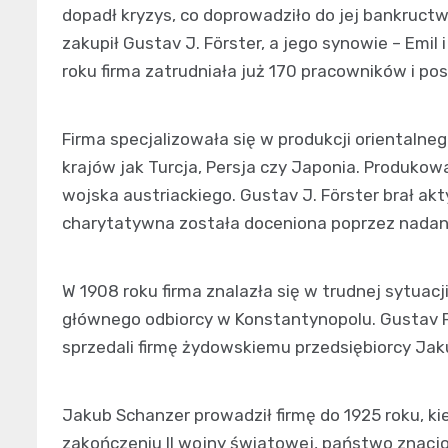
dopadł kryzys, co doprowadziło do jej bankructw
zakupił Gustav J. Förster, a jego synowie – Emil i
roku firma zatrudniała już 170 pracowników i p
Firma specjalizowała się w produkcji orientalne
krajów jak Turcja, Persja czy Japonia. Produk
wojska austriackiego. Gustav J. Förster brał akt
charytatywna została doceniona poprzez nadan
W 1908 roku firma znalazła się w trudnej sytuac
głównego odbiorcy w Konstantynopolu. Gustav Fö
sprzedali firmę żydowskiemu przedsiębiorcy Jaku
Jakub Schanzer prowadził firmę do 1925 roku, kied
zakończeniu II wojny światowej, państwo znacjo