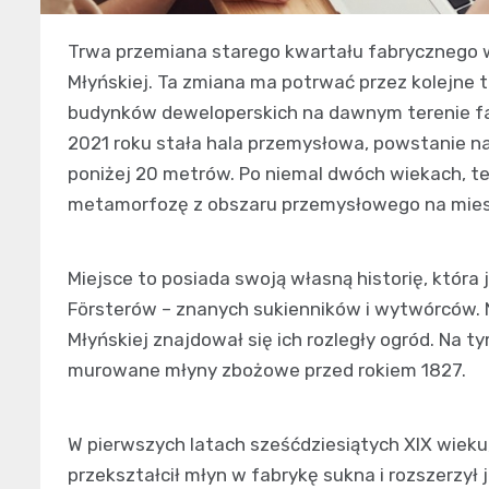
Trwa przemiana starego kwartału fabrycznego w B
Młyńskiej. Ta zmiana ma potrwać przez kolejne 
budynków deweloperskich na dawnym terenie fabr
2021 roku stała hala przemysłowa, powstanie n
poniżej 20 metrów. Po niemal dwóch wiekach, t
metamorfozę z obszaru przemysłowego na mieszk
Miejsce to posiada swoją własną historię, która 
Försterów – znanych sukienników i wytwórców. N
Młyńskiej znajdował się ich rozległy ogród. Na 
murowane młyny zbożowe przed rokiem 1827.
W pierwszych latach sześćdziesiątych XIX wieku,
przekształcił młyn w fabrykę sukna i rozszerzył j