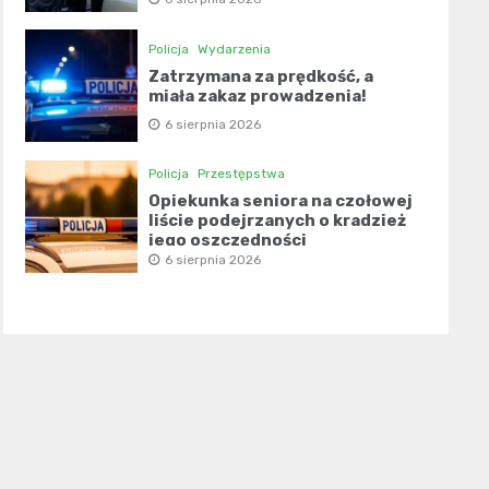
Policja
Wydarzenia
Zatrzymana za prędkość, a
miała zakaz prowadzenia!
6 sierpnia 2026
Policja
Przestępstwa
Opiekunka seniora na czołowej
liście podejrzanych o kradzież
jego oszczędności
6 sierpnia 2026