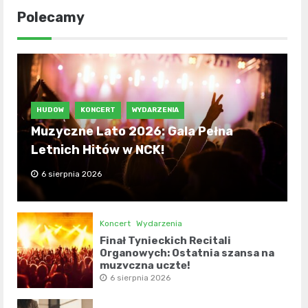
Polecamy
HUDOW
KONCERT
WYDARZENIA
Muzyczne Lato 2026: Gala Pełna
Letnich Hitów w NCK!
6 sierpnia 2026
Koncert
Wydarzenia
Finał Tynieckich Recitali
Organowych: Ostatnia szansa na
muzyczną ucztę!
6 sierpnia 2026