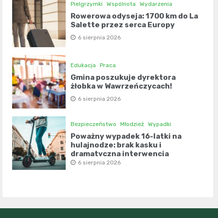
Pielgrzymki
Wspólnota
Wydarzenia
Rowerowa odyseja: 1700 km do La
Salette przez serca Europy
6 sierpnia 2026
Edukacja
Praca
Gmina poszukuje dyrektora
żłobka w Wawrzeńczycach!
6 sierpnia 2026
Bezpieczeństwo
Młodzież
Wypadki
Poważny wypadek 16-latki na
hulajnodze: brak kasku i
dramatyczna interwencja
świadków
6 sierpnia 2026