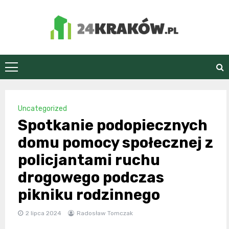
Skip
to
content
24Kraków.pl
Uncategorized
Spotkanie podopiecznych
domu pomocy społecznej z
policjantami ruchu
drogowego podczas
pikniku rodzinnego
2 lipca 2024
Radosław Tomczak