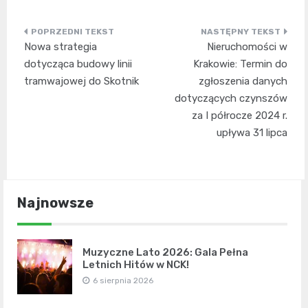
Nawigacja
Nowa strategia
Nieruchomości w
wpisu
dotycząca budowy linii
Krakowie: Termin do
tramwajowej do Skotnik
zgłoszenia danych
dotyczących czynszów
za I półrocze 2024 r.
upływa 31 lipca
Najnowsze
Muzyczne Lato 2026: Gala Pełna
Letnich Hitów w NCK!
6 sierpnia 2026